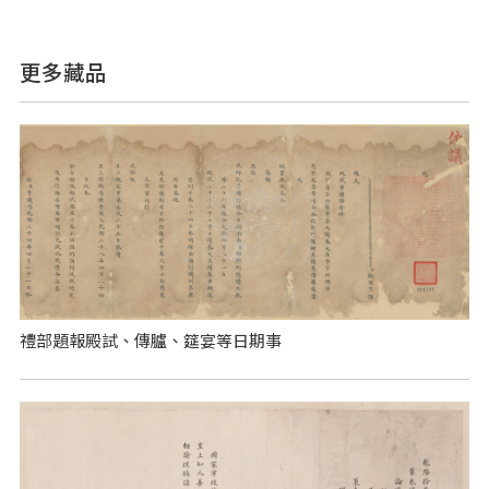
更多藏品
禮部題報殿試、傳臚、筵宴等日期事