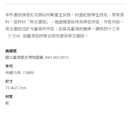
本件書院課卷形式類似州縣童生試卷，封面紀錄學生姓名、等第資
料，並鈐印「崇文書院」，後面幾摺依序為學官評語、作答內容。
崇文書院位於今臺南市市區，前身為臺灣府義學，康熙四十三年
（1704）由臺灣知府衛台揆改建為崇文書院。
典藏號
國立臺灣歷史博物館藏 2001.007.0012
年代
光緒15年（1889）
尺寸
73.4x27.7cm
材質
紙