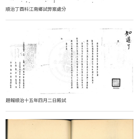
順治丁酉科江南鄉試弊案處分
題報順治十五年四月二日殿試