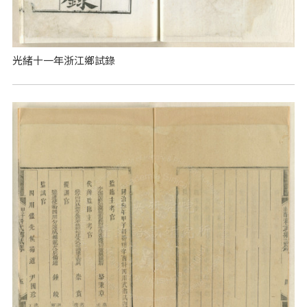
光緒十一年浙江鄉試錄