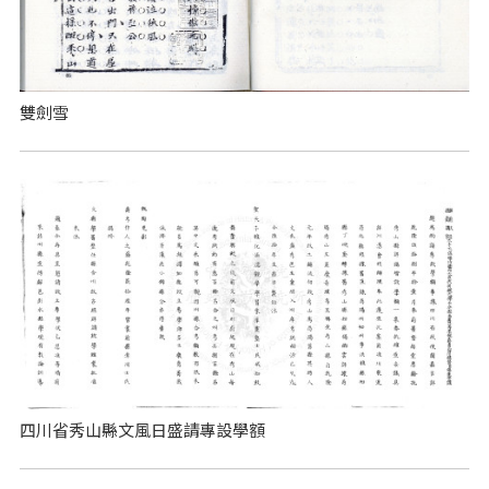
雙劍雪
四川省秀山縣文風日盛請專設學額