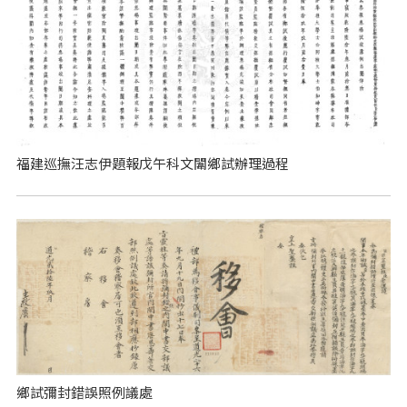
福建巡撫汪志伊題報戊午科文闈鄉試辦理過程
鄉試彌封錯誤照例議處