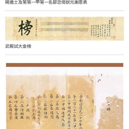
賜進士及第第一甲第一名鄒忠倚狀元謝恩表
武殿試大金榜