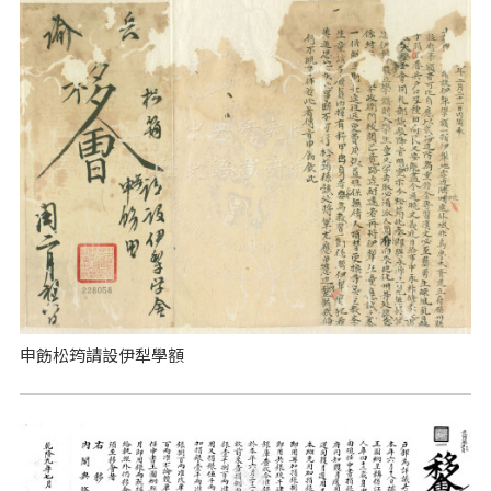
申飭松筠請設伊犁學額