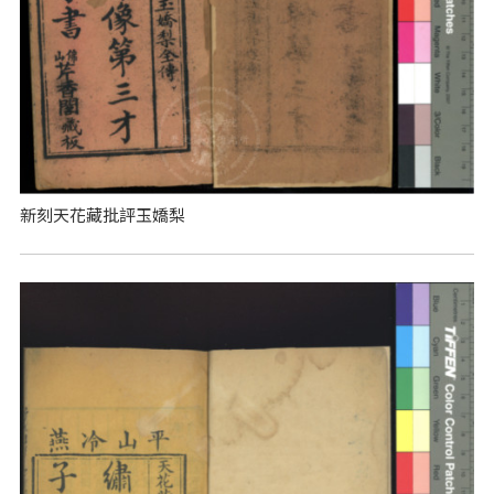
新刻天花藏批評玉嬌梨