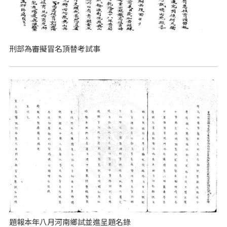
刑部為審擬冒名頂替考試事
題報本年八月河南鄉試並進呈題名錄