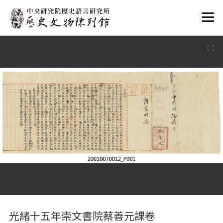
:::
:::
光緒十五年崇文書院蔡善元課卷