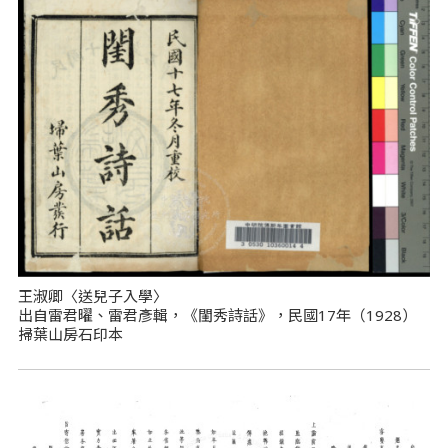
王淑卿〈送兒子入學〉
出自雷君曜、雷君彥輯，《閨秀詩話》，民國17年（1928）
掃葉山房石印本