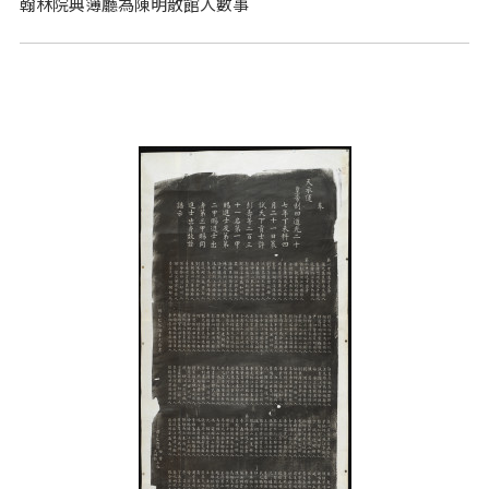
翰林院典簿廳為陳明散館人數事