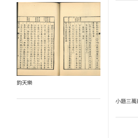
鈞天樂
小題三萬