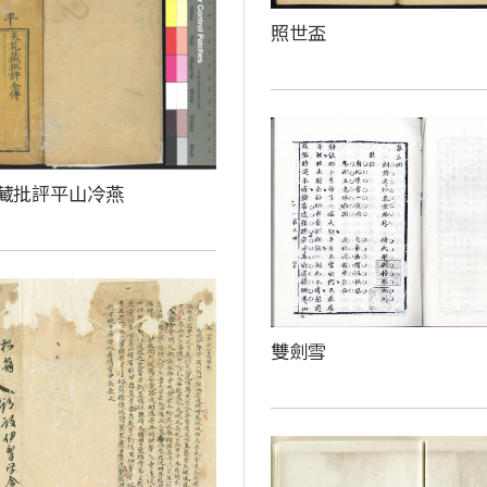
照世盃
藏批評平山冷燕
雙劍雪