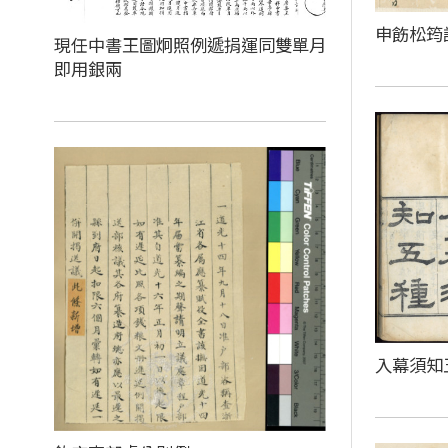
申飭松筠
現任中書王圖炯照例遞捐運同雙單月
即用銀兩
入幕須知