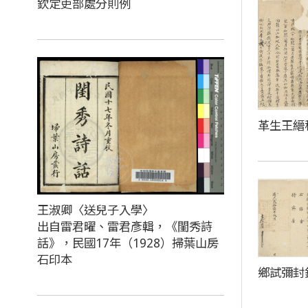
欽定吏部處分則例
革生王縉
王淑卿〈送兒子入學〉
出自雷君曜、雷君彥輯，《閨秀詩
話》，民國17年（1928）掃葉山房
石印本
鄉試彌封