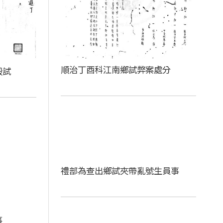
順治丁酉科江南鄉試弊案處分
殿試
禮部為查出鄉試夾帶亂號生員事
事