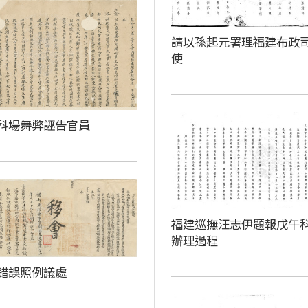
請以孫起元署理福建布政
使
科場舞弊誣告官員
福建巡撫汪志伊題報戊午
辦理過程
錯誤照例議處