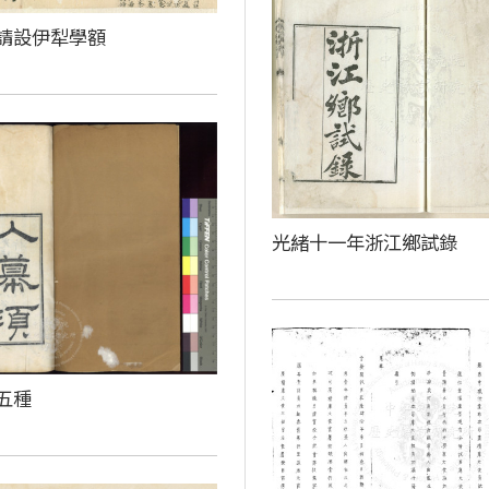
請設伊犁學額
光緒十一年浙江鄉試錄
五種