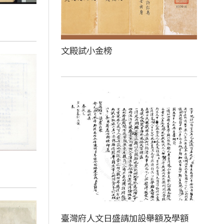
文殿試小金榜
臺灣府人文日盛請加設舉額及學額