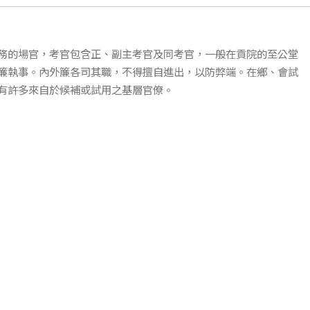
務的場官，考官包含正、副主考官及同考官，一般在貢院的至公堂
簾執事。內外簾各司其職，不得擅自進出，以防弊端。在鄉、會試
有許多來自於候補或試用之基層官僚。