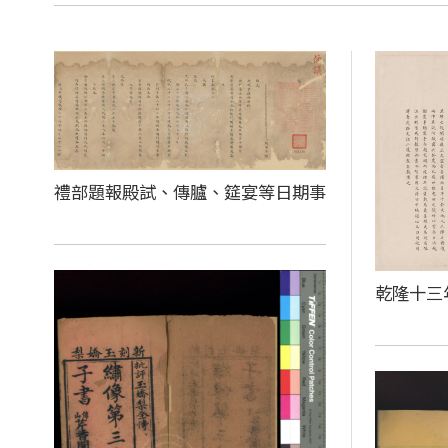
禮部題報殿試、傳臚、筵宴等日期事
乾隆十三