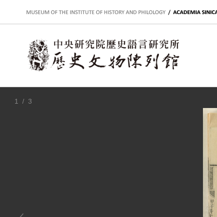
:::
1
/ 3