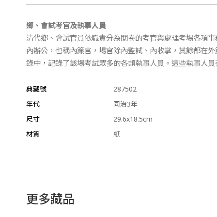
鄉、會試考官及執事人員
清代鄉、會試官員依職責分為閱卷的考官與處理考場各項事
內辦公，也稱內簾官，場官除內監試、內收掌，其餘都在外
錄中，記錄了該場考試眾多的各類執事人員。這些執事人員
典藏號
287502
年代
同治3年
尺寸
29.6x18.5cm
材質
紙
更多藏品