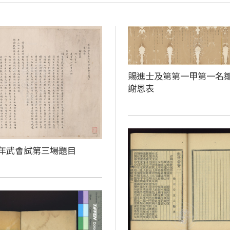
賜進士及第第一甲第一名
謝恩表
年武會試第三場題目