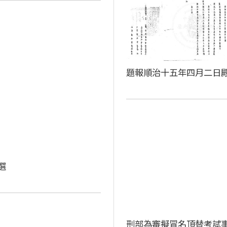
題報順治十五年四月二日
選
刑部為審擬冒名頂替考試