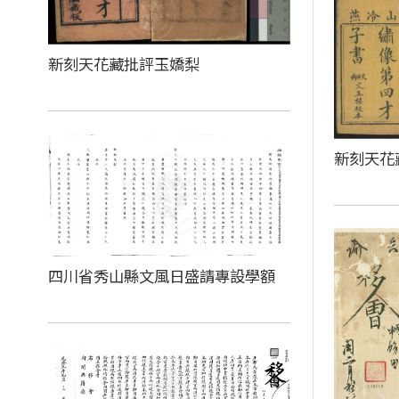
新刻天花藏批評玉嬌梨
新刻天花
四川省秀山縣文風日盛請專設學額