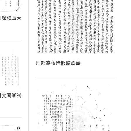
司廣積庫大
刑部為私造假監照事
科文闈鄉試