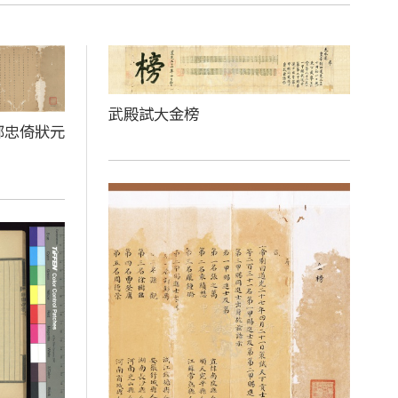
武殿試大金榜
鄒忠倚狀元