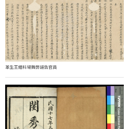
革生王縉科場舞弊誣告官員