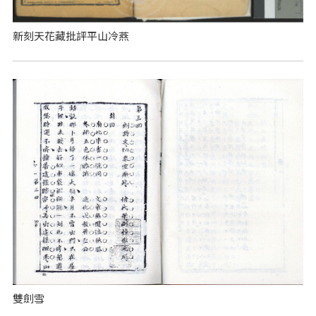
新刻天花藏批評平山冷燕
雙劍雪