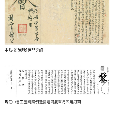
申飭松筠請設伊犁學額
現任中書王圖炯照例遞捐運同雙單月即用銀兩