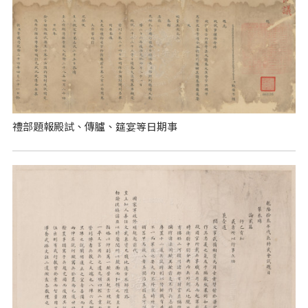
禮部題報殿試、傳臚、筵宴等日期事