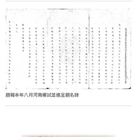
題報本年八月河南鄉試並進呈題名錄