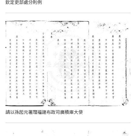
欽定吏部處分則例
請以孫起元署理福建布政司廣積庫大使