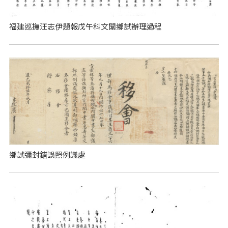
福建巡撫汪志伊題報戊午科文闈鄉試辦理過程
鄉試彌封錯誤照例議處