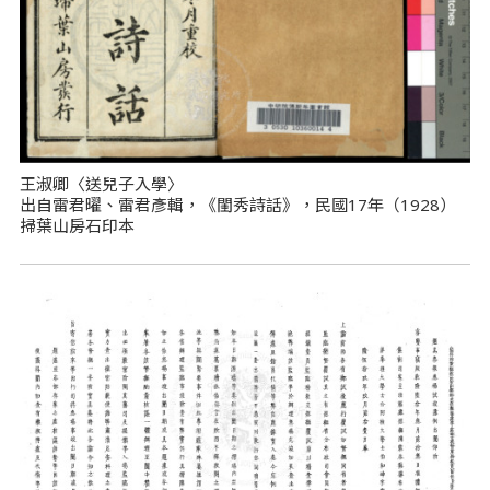
王淑卿〈送兒子入學〉
出自雷君曜、雷君彥輯，《閨秀詩話》，民國17年（1928）
掃葉山房石印本