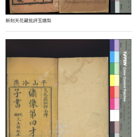
新刻天花藏批評玉嬌梨