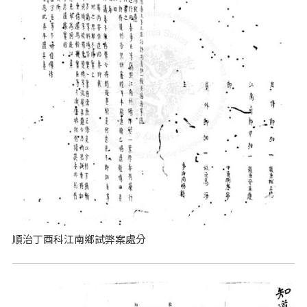
順治丁酉科江南鄉試弊案處分