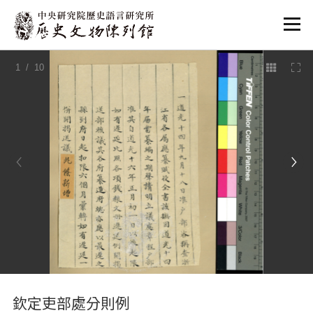
:::
1
/ 10
:::
欽定吏部處分則例