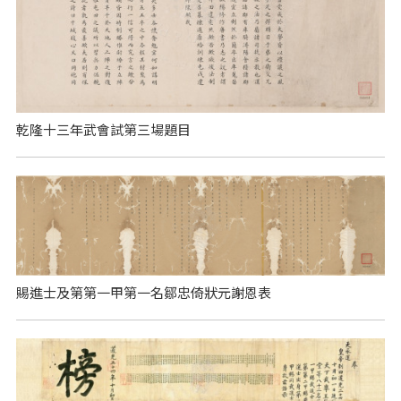
乾隆十三年武會試第三場題目
賜進士及第第一甲第一名鄒忠倚狀元謝恩表