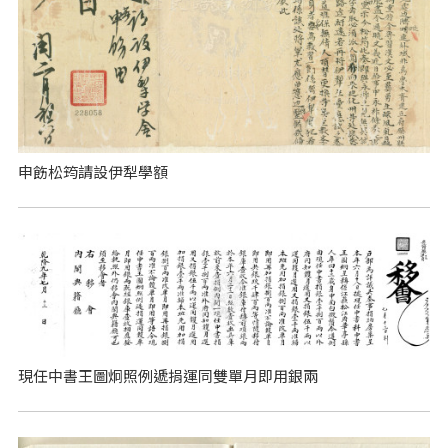
申飭松筠請設伊犁學額
現任中書王圖炯照例遞捐運同雙單月即用銀兩