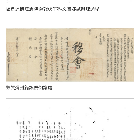
福建巡撫汪志伊題報戊午科文闈鄉試辦理過程
鄉試彌封錯誤照例議處