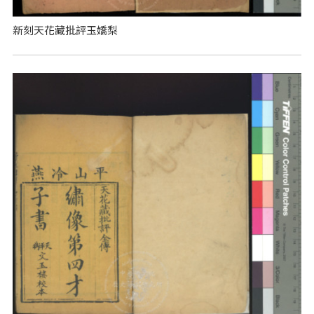
新刻天花藏批評玉嬌梨