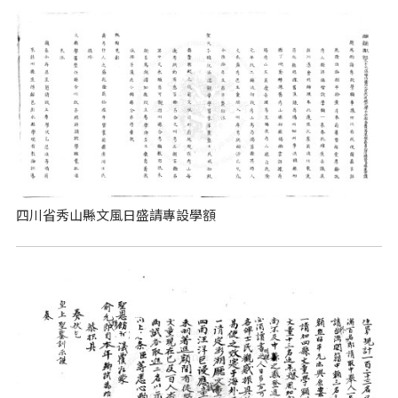
四川省秀山縣文風日盛請專設學額