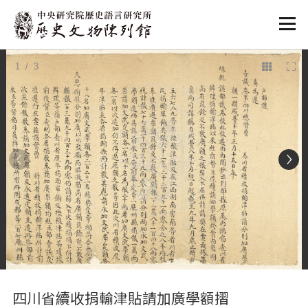
:::
1
/ 3
:::
四川省續收捐輸津貼請加廣學額摺