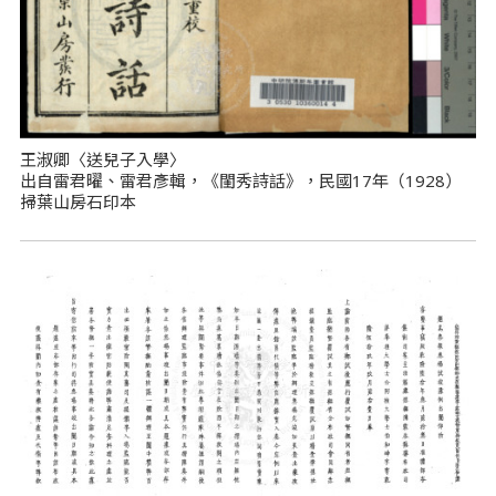
王淑卿〈送兒子入學〉
出自雷君曜、雷君彥輯，《閨秀詩話》，民國17年（1928）
掃葉山房石印本