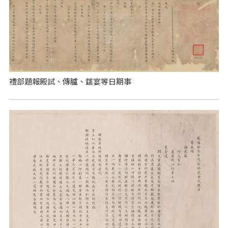
禮部題報殿試、傳臚、筵宴等日期事