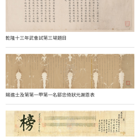
乾隆十三年武會試第三場題目
賜進士及第第一甲第一名鄒忠倚狀元謝恩表