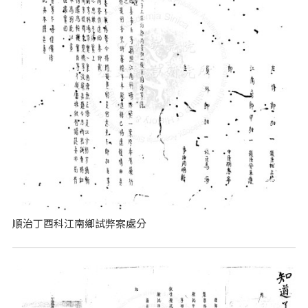
順治丁酉科江南鄉試弊案處分