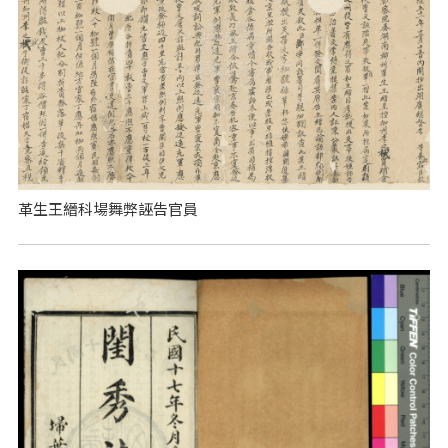
革生王縉科場舞弊誣告官員