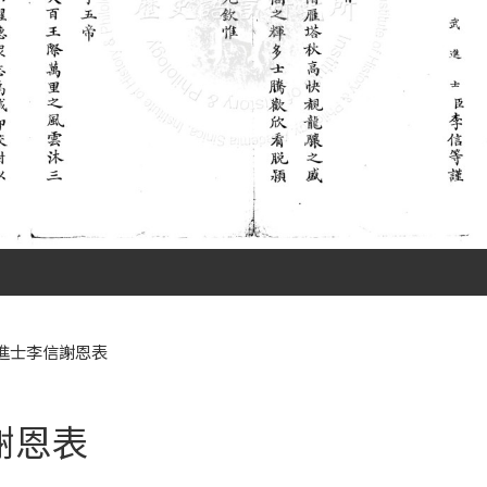
進士李信謝恩表
謝恩表