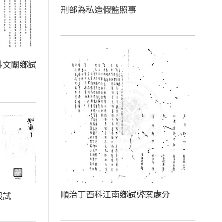
刑部為私造假監照事
科文闈鄉試
順治丁酉科江南鄉試弊案處分
殿試