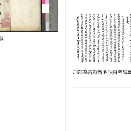
選
刑部為審擬冒名頂替考試