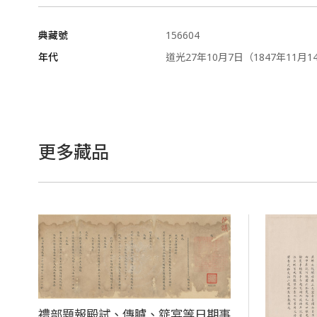
典藏號
156604
年代
道光27年10月7日（1847年11月1
更多藏品
禮部題報殿試、傳臚、筵宴等日期事