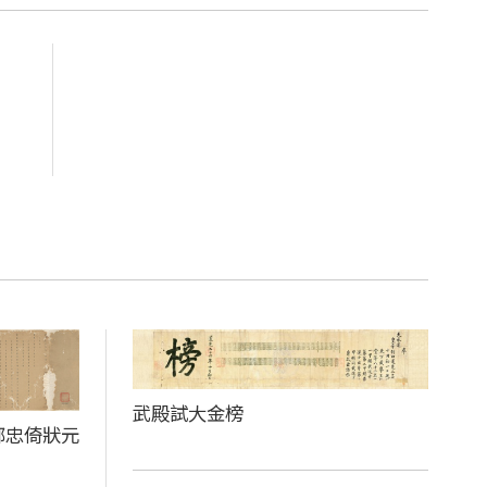
武殿試大金榜
鄒忠倚狀元