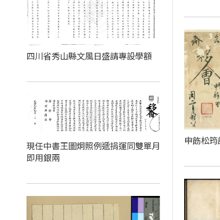
四川省秀山縣文風日盛請專設學額
申飭松筠
現任中書王圖炯照例遞捐運同雙單月
即用銀兩