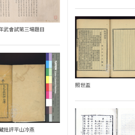
年武會試第三場題目
照世盃
藏批評平山冷燕