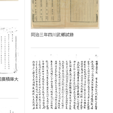
同治三年四川武鄉試錄
司廣積庫大