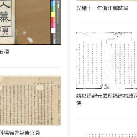
光緒十一年浙江鄉試錄
五種
請以孫起元署理福建布政
使
科場舞弊誣告官員