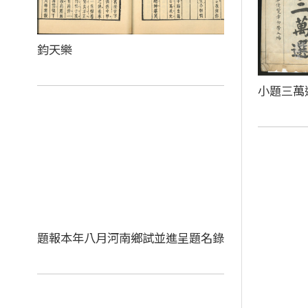
鈞天樂
小題三萬
題報本年八月河南鄉試並進呈題名錄