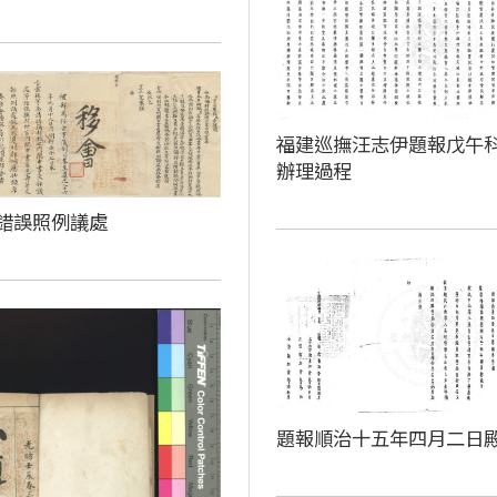
福建巡撫汪志伊題報戊午
辦理過程
錯誤照例議處
題報順治十五年四月二日