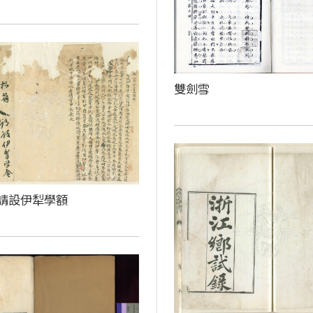
雙劍雪
請設伊犁學額