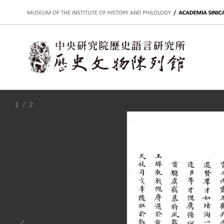
:::
1
/ 2