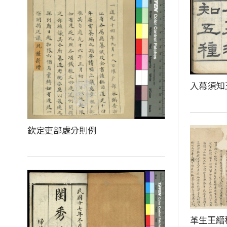
入幕須知
欽定吏部處分則例
革生王縉