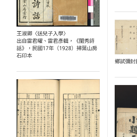
王淑卿〈送兒子入學〉
出自雷君曜、雷君彥輯，《閨秀詩
話》，民國17年（1928）掃葉山房
石印本
鄉試彌封