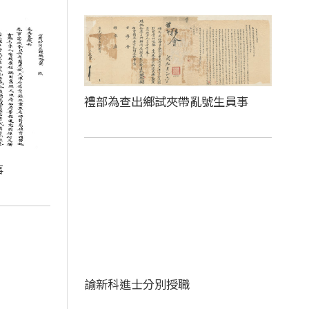
禮部為查出鄉試夾帶亂號生員事
事
諭新科進士分別授職