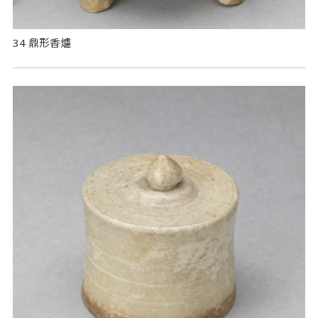
34 鼎形香爐