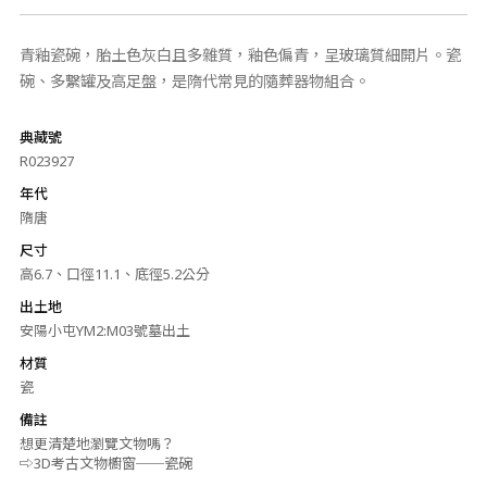
青釉瓷碗，胎土色灰白且多雜質，釉色偏青，呈玻璃質細開片。瓷
碗、多繫罐及高足盤，是隋代常見的隨葬器物組合。
典藏號
R023927
年代
隋唐
尺寸
高6.7、口徑11.1、底徑5.2公分
出土地
安陽小屯YM2:M03號墓出土
材質
瓷
備註
想更清楚地瀏覽文物嗎？
⇨3D考古文物櫥窗──瓷碗