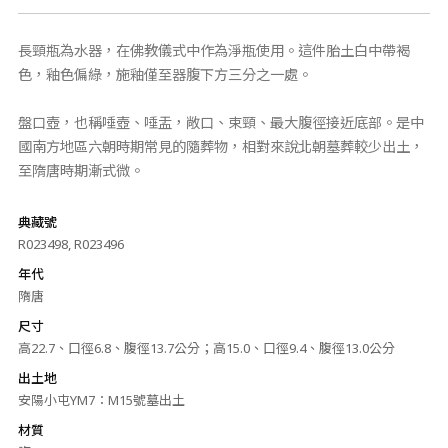
長頸瓶為水器，在佛教儀式中作為淨瓶使用。這件胎土白中帶褐
色，釉色偏綠，施釉僅至器腹下方三分之一處。
盤口壺，也稱唾壺、唾盂，敞口、束頸、最大腹徑接近底部。是中
國南方地區六朝時期常見的隨葬物，相對來說北朝墓葬較少出土，
至隋唐時期漸式微。
典藏號
R023498, R023496
年代
隋唐
尺寸
高22.7、口徑6.8、腹徑13.7公分；高15.0、口徑9.4、腹徑13.0公分
出土地
安陽小屯YM7：M15號墓出土
材質