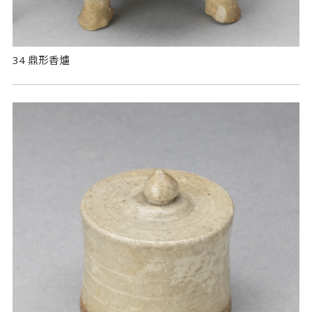
34 鼎形香爐