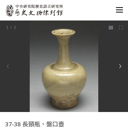
:::
1
/ 2
:::
37-38 長頸瓶、盤口壺