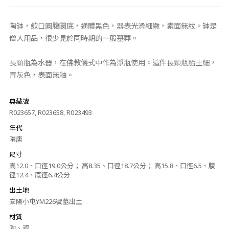
陶缽，歛口圓腹圜底，通體黑色，器表光滑細緻，素面無紋。缽是
僧人用品，很少見於同時期的一般墓葬。
長頸瓶為水器，在佛教儀式中作為淨瓶使用。這件長頸瓶胎土細，
青灰色，表面無釉。
典藏號
R023657, R023658, R023493
年代
隋唐
尺寸
高12.0、口徑19.0公分； 高8.35、口徑18.7公分； 高15.8、口徑6.5、腹
徑12.4、底徑6.4公分
出土地
安陽小屯YM226號墓出土
材質
陶、瓷