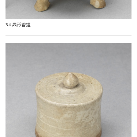
34 鼎形香爐