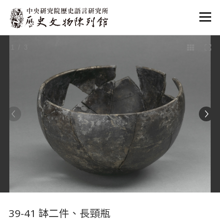
:::
1
/ 3
:::
39-41 缽二件、長頸瓶