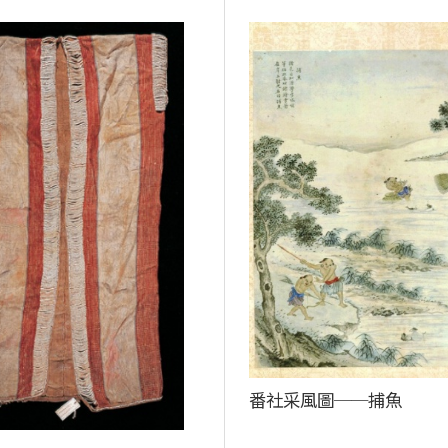
番社采風圖──捕魚