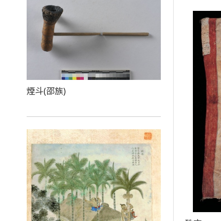
煙斗(邵族)