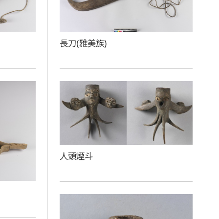
長刀(雅美族)
人頭煙斗