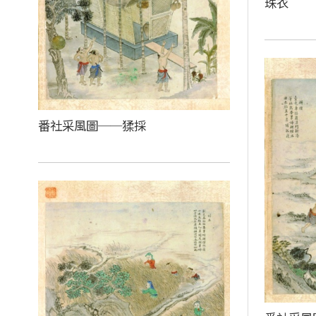
珠衣
番社采風圖──猱採