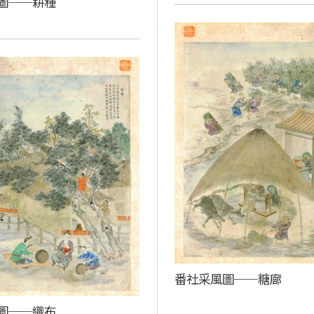
圖──耕種
番社采風圖──糖廍
圖──織布