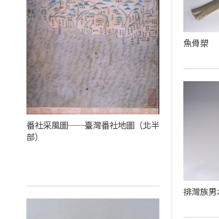
魚骨槊
番社采風圖──臺灣番社地圖（北半
部）
排灣族男