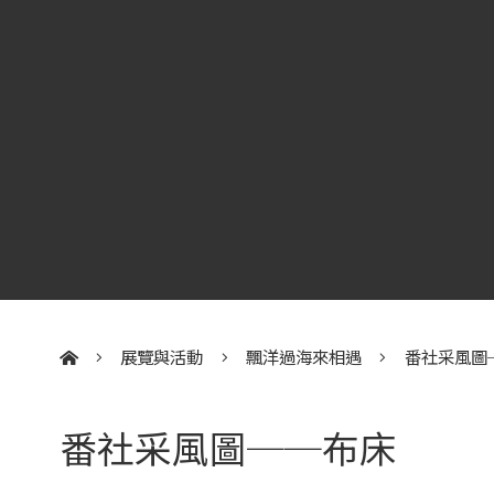
展覽與活動
飄洋過海來相遇
番社采風圖
:::
番社采風圖──布床