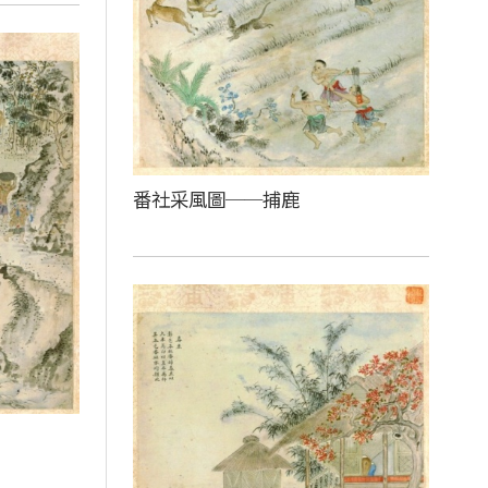
番社采風圖──捕鹿