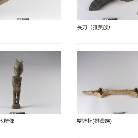
長刀（雅美族）
木雕像
雙連杯(排灣族)