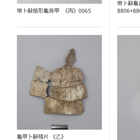
帶卜辭龜
帶卜辭扇形龜背甲 《丙》0065
8806+88
龜甲卜辭殘片 《乙》