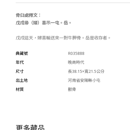
骨臼處釋文：
戊戌帚（婦）喜示一屯。岳。
戊戌這天，婦喜輸送來一對牛胛骨。岳是收存者。
典藏號
R035888
年代
晚商時代
尺寸
長38.15×寬21.5公分
出土地
河南省安陽縣小屯
材質
獸骨
更多藏品