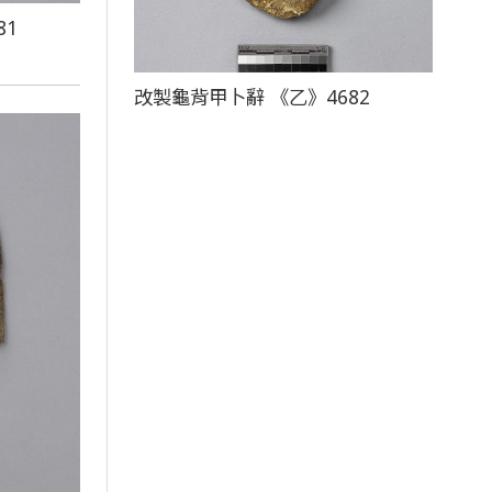
81
改製龜背甲卜辭 《乙》4682