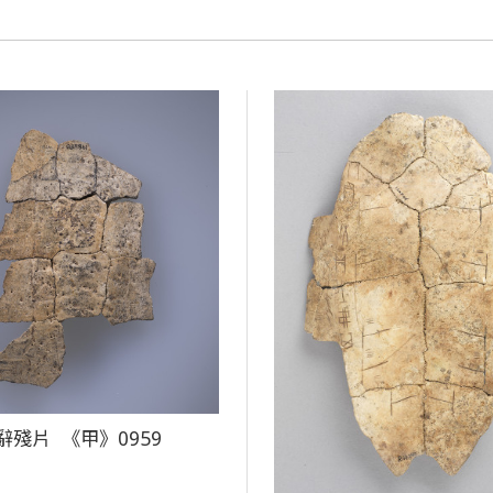
辭殘片 《甲》0959