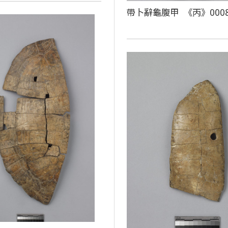
帶卜辭龜腹甲 《丙》000