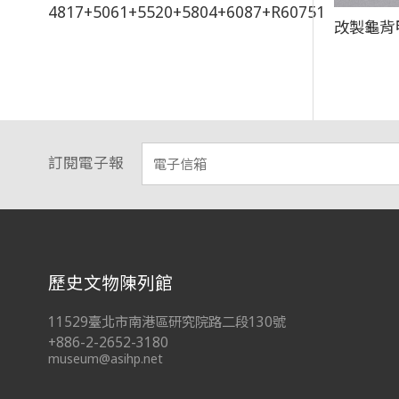
4817+5061+5520+5804+6087+R60751
改製龜背甲
訂閱電子報
:::
歷史文物陳列館
11529臺北市南港區研究院路二段130號
+886-2-2652-3180
museum@asihp.net