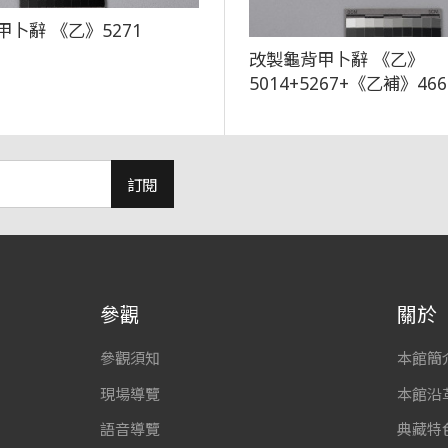
卜辭 《乙》5271
改製龜背甲卜辭 《乙》
5014+5267+《乙補》46
訂閱
參觀
關於
參觀須知
本館簡
現場導覽
本館沿
語音導覽
典藏特