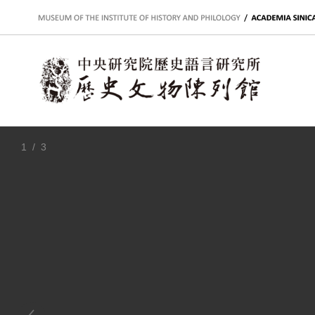
:::
1
/ 3