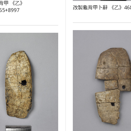
背甲 《乙》
改製龜背甲卜辭 《乙》46
65+8997