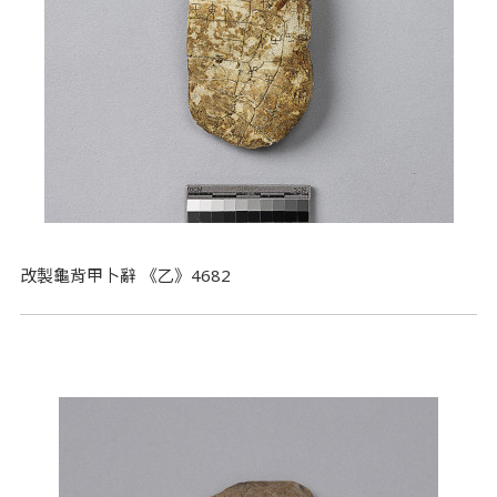
改製龜背甲卜辭 《乙》4682