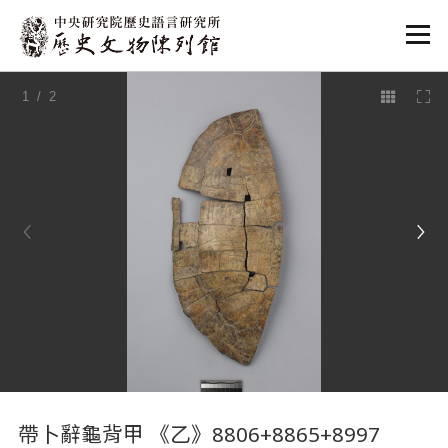
:::
1
/ 2
:::
帶卜辭龜背甲 《乙》8806+8865+8997