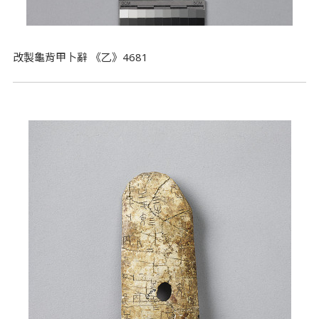
改製龜背甲卜辭 《乙》4681