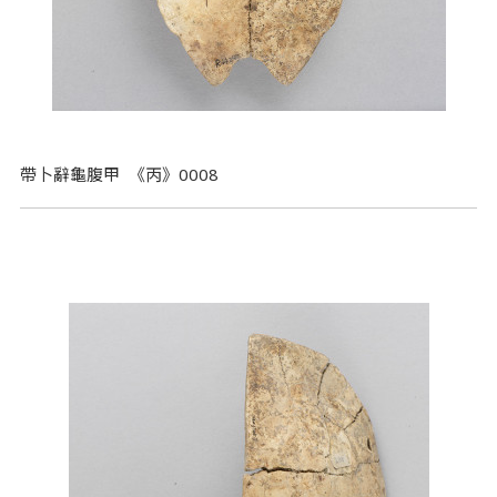
帶卜辭龜腹甲 《丙》0008