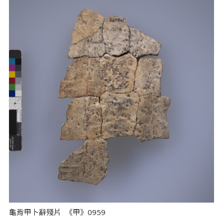
龜背甲卜辭殘片 《甲》0959