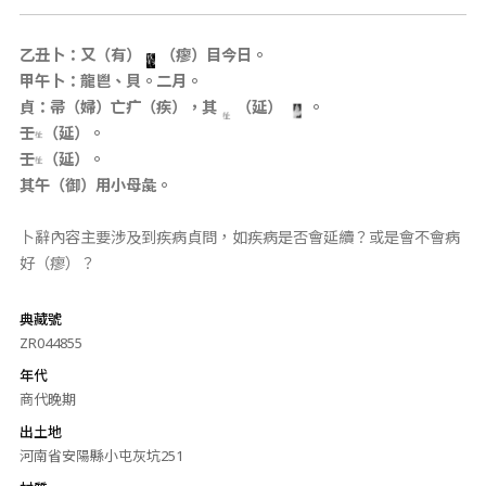
乙丑卜：又（有）
（瘳）目今日。
甲午卜：龍鬯、貝。二月。
貞：帚（婦）亡疒（疾），其
（延）
。
壬
（延）。
壬
（延）。
其午（御）用小母彘。
卜辭內容主要涉及到疾病貞問，如疾病是否會延續？或是會不會病
好（瘳）？
典藏號
ZR044855
年代
商代晚期
出土地
河南省安陽縣小屯灰坑251