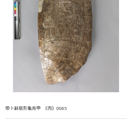
帶卜辭扇形龜背甲 《丙》0065