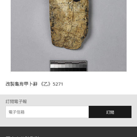
改製龜背甲卜辭 《乙》5271
訂閱電子報
訂閱
:::