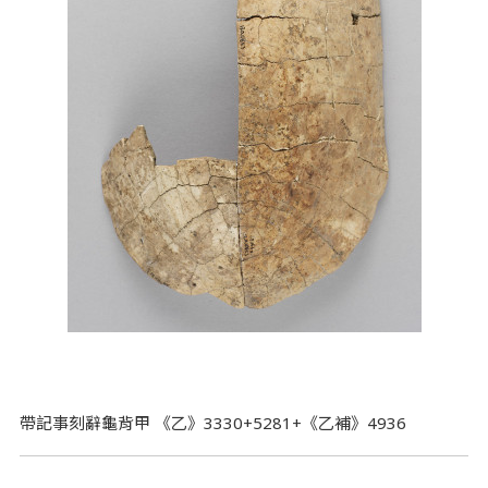
帶記事刻辭龜背甲 《乙》3330+5281+《乙補》4936