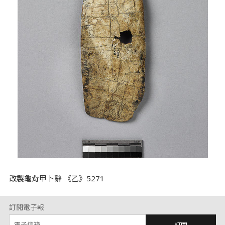
改製龜背甲卜辭 《乙》5271
訂閱電子報
訂閱