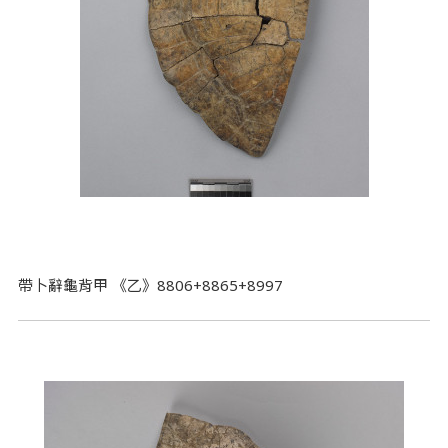
帶卜辭龜背甲 《乙》8806+8865+8997