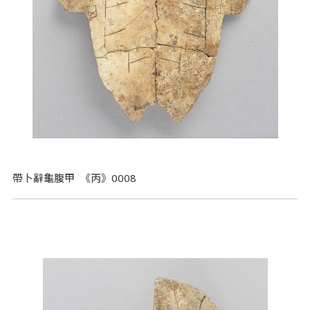
帶卜辭龜腹甲 《丙》0008