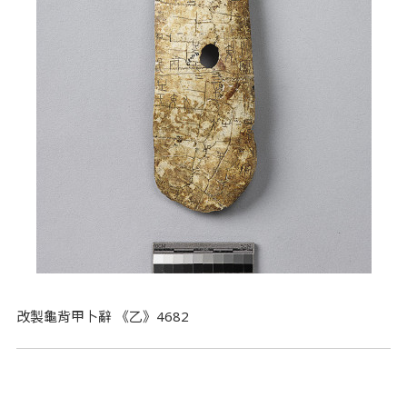
改製龜背甲卜辭 《乙》4682