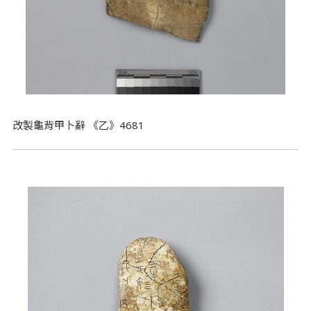
改製龜背甲卜辭 《乙》4681