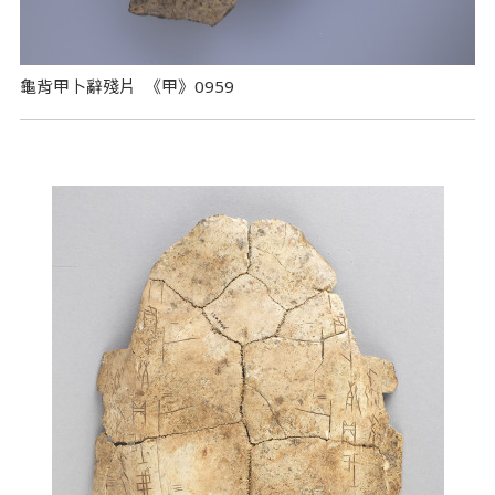
龜背甲卜辭殘片 《甲》0959