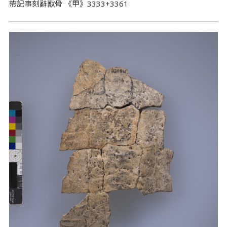
帶記事刻辭獸骨 《甲》3333+3361