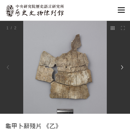
:::
1
/ 2
:::
龜甲卜辭殘片 《乙》