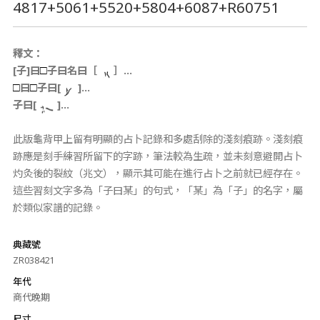
4817+5061+5520+5804+6087+R60751
釋文：
[子]曰
子曰名曰［
］…
□
曰
子曰[
]…
□
□
子曰[
]…
此版龜背甲上留有明顯的占卜記錄和多處刮除的淺刻痕跡。淺刻痕
跡應是刻手練習所留下的字跡，筆法較為生疏，並未刻意避開占卜
灼灸後的裂紋（兆文），顯示其可能在進行占卜之前就已經存在。
這些習刻文字多為「子曰某」的句式，「某」為「子」的名字，屬
於類似家譜的記錄。
典藏號
ZR038421
年代
商代晚期
尺寸