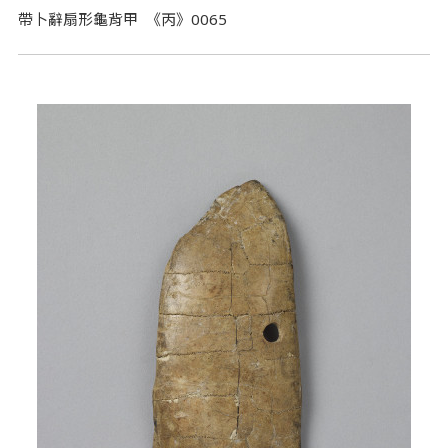
帶卜辭扇形龜背甲 《丙》0065