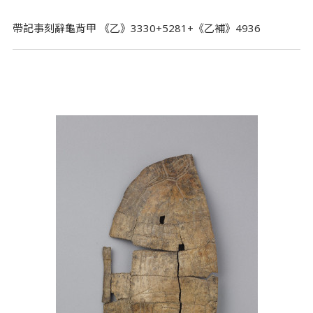
帶記事刻辭龜背甲 《乙》3330+5281+《乙補》4936