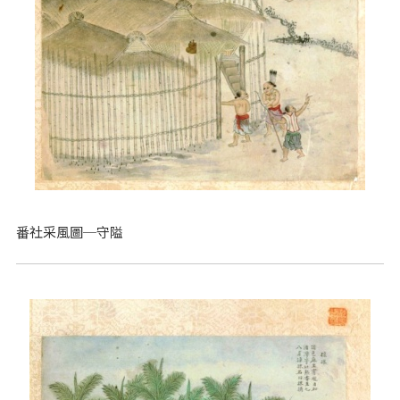
番社采風圖─守隘