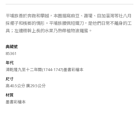
平埔族善於奔跑和攀越，本圖描寫麻豆、蕭壠、目加溜灣等社八月
採椰子和檳榔的情形。平埔族腰佩短鐵刀，是他們日常不離身的工
具；左邊樹幹上長的水果乃熱帶植物波羅蜜。
典藏號
85361
年代
清乾隆九至十二年間(1744-1747)墨書彩繪本
尺寸
高40.5公分 廣29.5公分
材質
墨書彩繪本