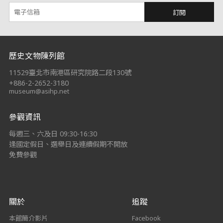
訂閱
:::
歷史文物陳列館
11529臺北市南港區研究院路二段130號
+886-2-2652-3180
museum@asihp.net
參觀資訊
每週三、六及日 09:30-16:30
逢國定假日、選舉日及連續假期不開放
免費參觀
關於
追蹤
本館簡介影片
Facebook