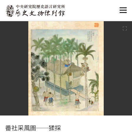
:::
:::
番社采風圖──猱採