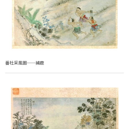
番社采風圖──捕鹿