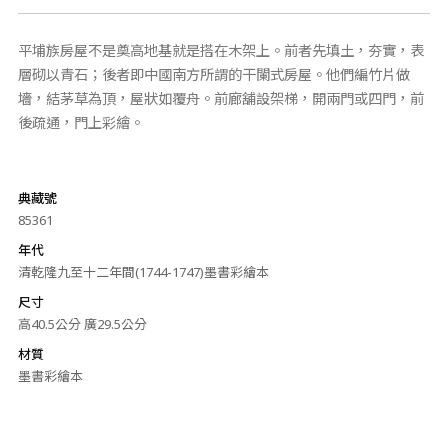
平埔族房屋不是奠高地基就是搭在木架上。前者先填土，夯實，表
層砌以青石；後者即中國南方所謂的干闌式房屋。他們編竹片做
墻，結茅草為頂，屋狀如覆舟。前廊舖設架梯，開兩門或四門，前
後疏通，門上彩繪。
典藏號
85361
年代
清乾隆九至十二年間(1744-1747)墨書彩繪本
尺寸
高40.5公分 廣29.5公分
材質
墨書彩繪本