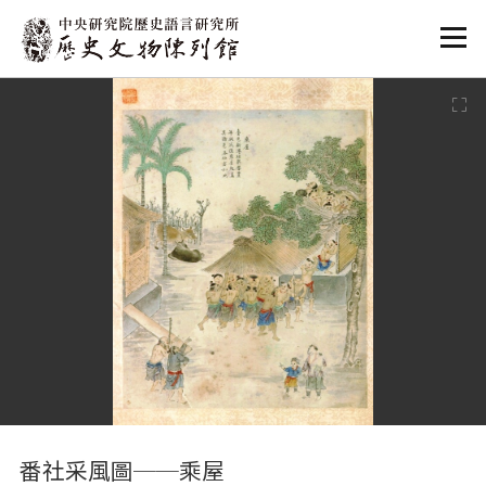
:::
:::
番社采風圖──乘屋