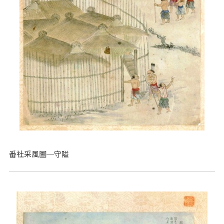
番社采風圖─守隘