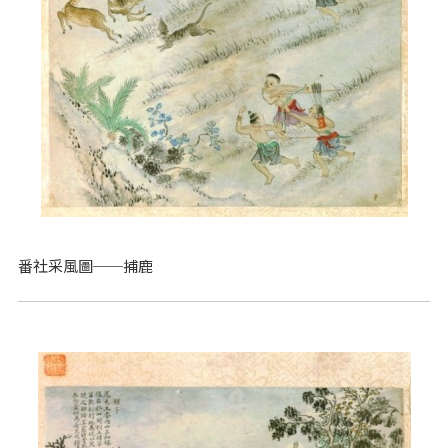
番社采風圖──捕鹿