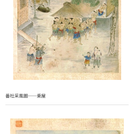
番社采風圖──乘屋