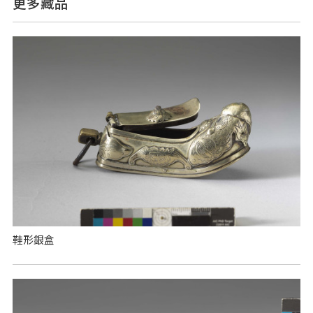
更多藏品
鞋形銀盒