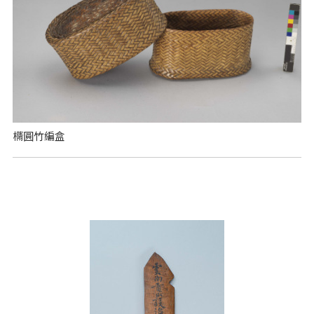
橢圓竹編盒