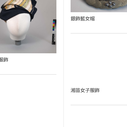
銀飾藍女帽
服飾
湘苗女子服飾