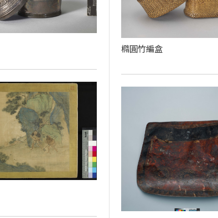
橢圓竹編盒