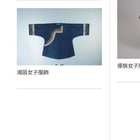
傣族女子
湘苗女子服飾