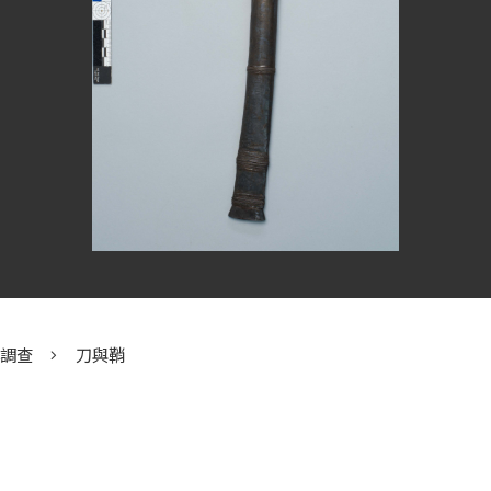
群調查
刀與鞘