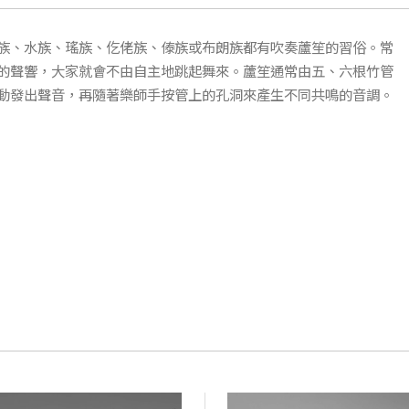
族、水族、瑤族、仡佬族、傣族或布朗族都有吹奏蘆笙的習俗。常
的聲響，大家就會不由自主地跳起舞來。蘆笙通常由五、六根竹管
動發出聲音，再隨著樂師手按管上的孔洞來產生不同共鳴的音調。