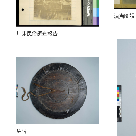
滇夷圖說
川康民俗調查報告
盾牌