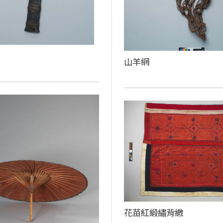
山羊網
花苗紅緞繡背繖