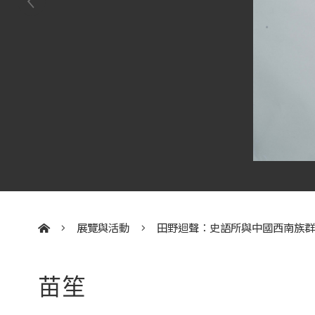
展覽與活動
田野迴聲：史語所與中國西南族
:::
苗笙