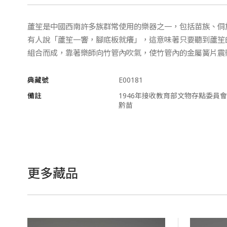
蘆笙是中國西南許多族群常使用的樂器之一，包括苗族、侗
有人說「蘆笙一響，腳底板就癢」，這意味著只要聽到蘆笙
組合而成，靠著樂師向竹管內吹氣，使竹管內的金屬簧片震
典藏號
E00181
備註
1946年接收教育部文物存點委員會
黔苗
更多藏品