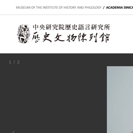
:::
1
/ 2