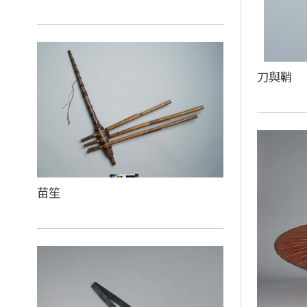
刀與鞘
苗笙