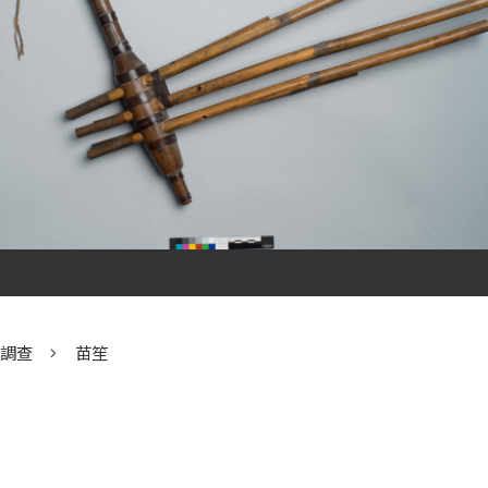
群調查
苗笙