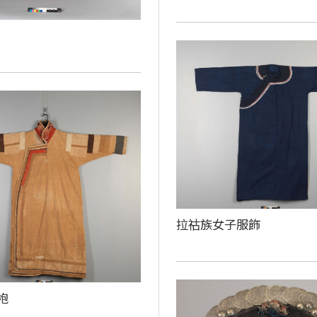
拉祜族女子服飾
袍