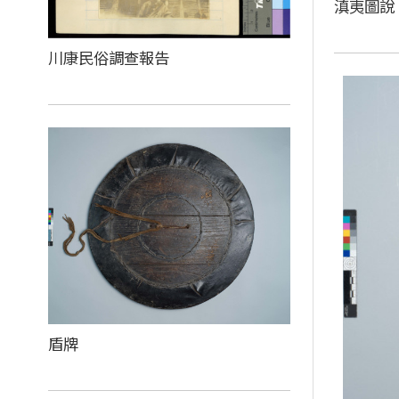
滇夷圖說
川康民俗調查報告
盾牌