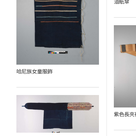
油紙傘
哈尼族女童服飾
紫色長夾