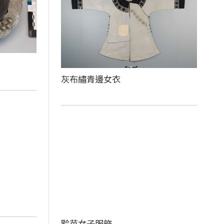
灰布繡青邊女衣
黔苗女子服飾