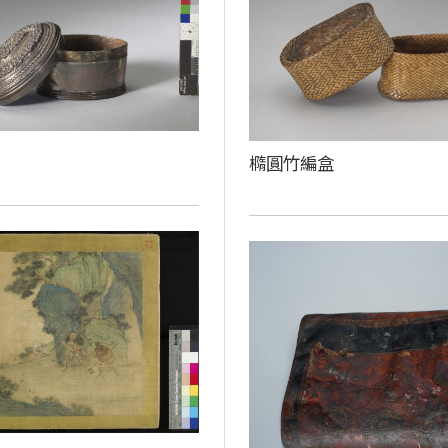
橢圓竹編盒