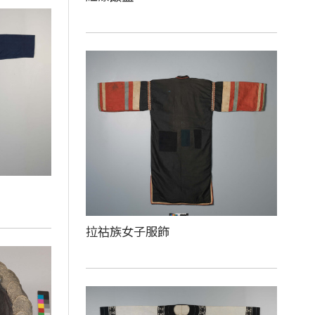
拉祜族女子服飾