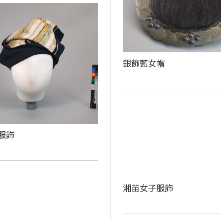
銀飾藍女帽
服飾
湘苗女子服飾