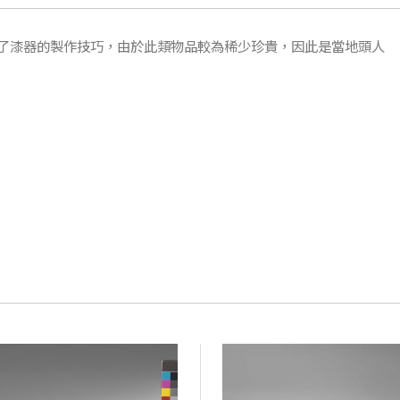
了漆器的製作技巧，由於此類物品較為稀少珍貴，因此是當地頭人