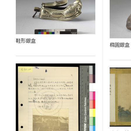
鞋形銀盒
橢圓銀盒