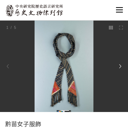
:::
1
/ 5
:::
黔苗女子服飾