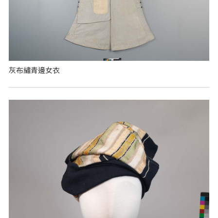
灰布繡青邊女衣