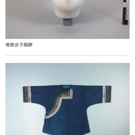
傣族女子服飾