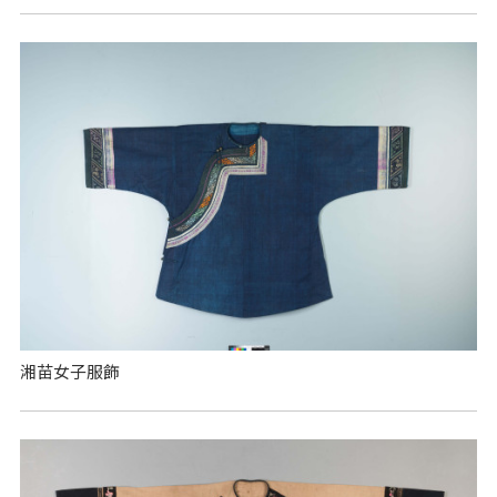
湘苗女子服飾