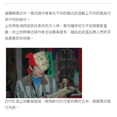
還儺願儀式中，儀式操作者會在不同的儀式段落戴上不同的面具代
表不同的身份。
土地神是湘西苗族信奉的地方小神，專司確保地方平安與農事富
饒。扮土地時儀式操作者主述農事居多，藉由此段落反應人們祈求
長壽豐年的祈願。
巴代札頭上斜戴著面具，眼角餘光仍可看到儀式文本，提醒儀式進
行內容。