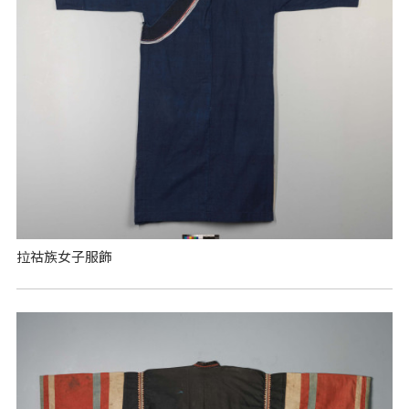
拉祜族女子服飾