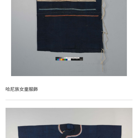
哈尼族女童服飾