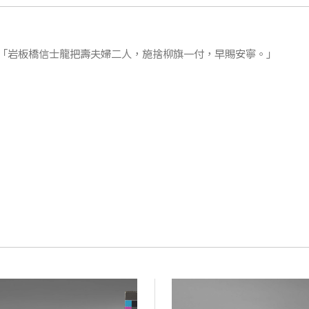
「岩板橋信士龍把壽夫婦二人，施捨柳旗一付，早賜安寧。」