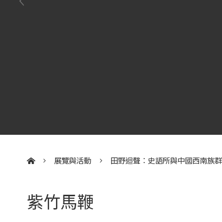
展覽與活動
田野迴聲：史語所與中國西南族
:::
紫竹馬鞭