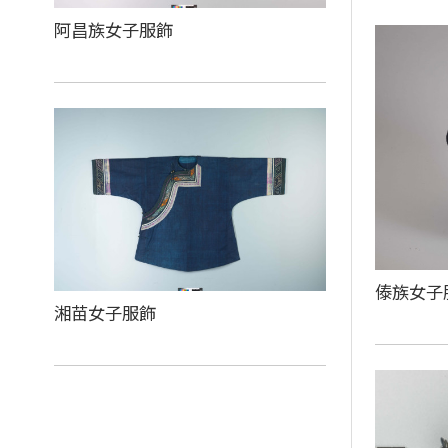
阿昌族女子服飾
傣族女子
湘苗女子服飾