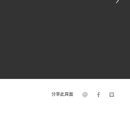
分享此頁面