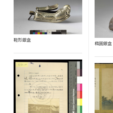
鞋形銀盒
橢圓銀盒