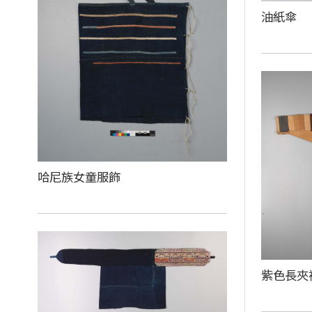
油紙傘
哈尼族女童服飾
紫色長夾