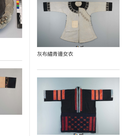
灰布繡青邊女衣