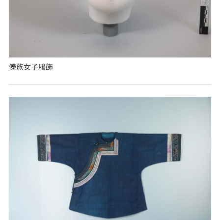
傣族女子服飾