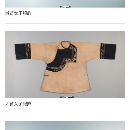
湘苗女子服飾
湘苗女子服飾