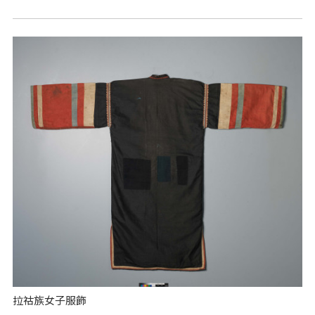
拉祜族女子服飾