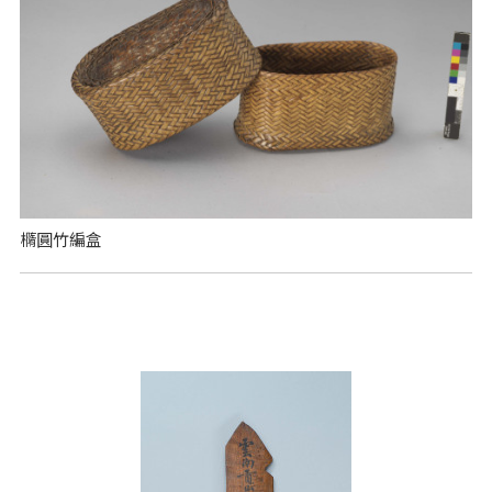
橢圓竹編盒