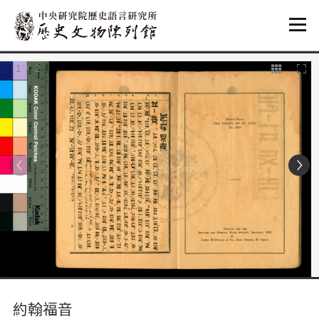
:::
1
/ 2
:::
約翰福音