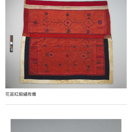
花苗紅緞繡背繖