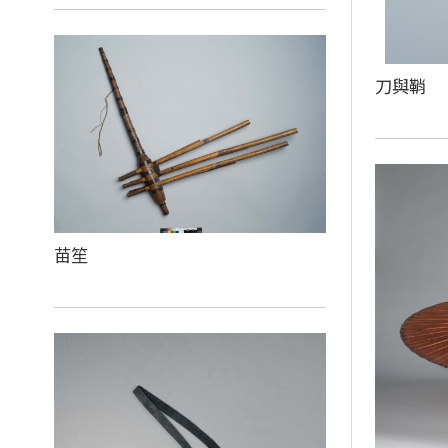
刀與鞘
苗笙