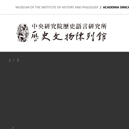
:::
1
/ 3