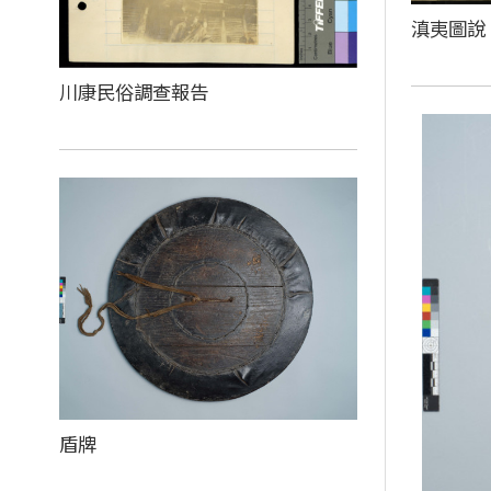
滇夷圖說
川康民俗調查報告
盾牌