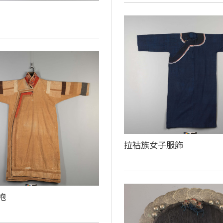
拉祜族女子服飾
袍