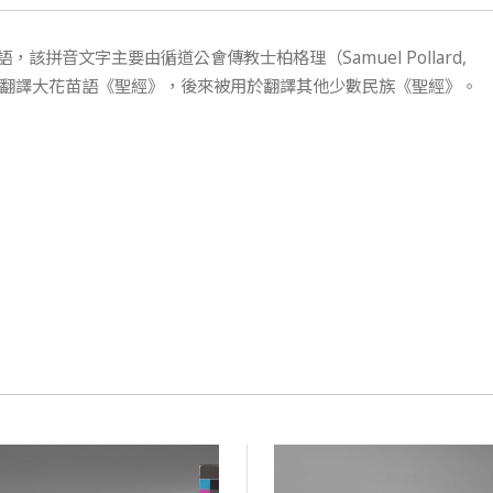
拼音文字主要由循道公會傳教士柏格理（Samuel Pollard,
用於翻譯大花苗語《聖經》，後來被用於翻譯其他少數民族《聖經》。