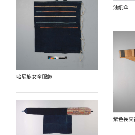
油紙傘
哈尼族女童服飾
紫色長夾