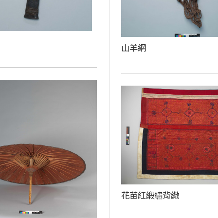
山羊網
花苗紅緞繡背繖