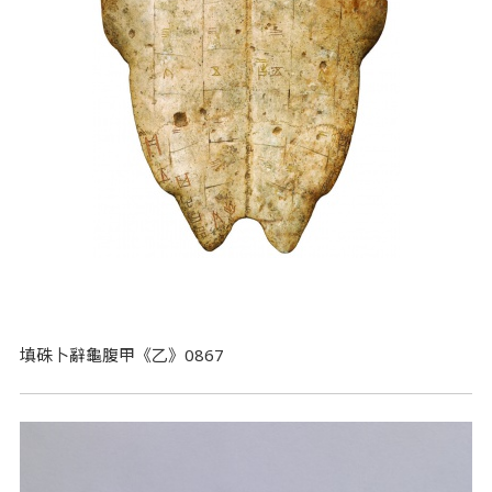
填硃卜辭龜腹甲《乙》0867