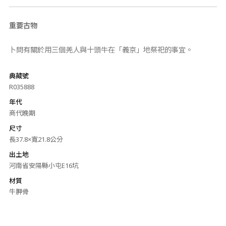
重要古物
卜問有關於用三個羌人與十頭牛在「義京」地祭祀的事宜。
典藏號
R035888
年代
商代晚期
尺寸
長37.8×寬21.8公分
出土地
河南省安陽縣小屯E16坑
材質
牛胛骨