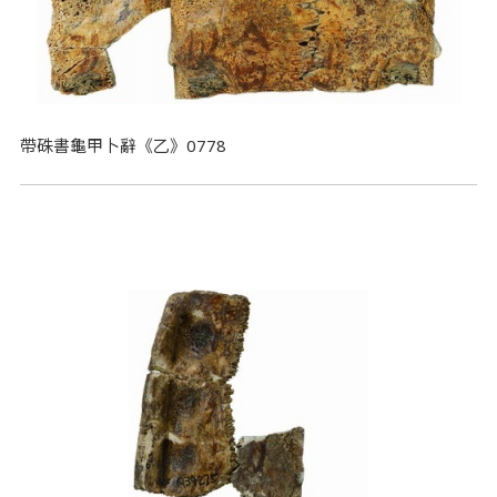
帶硃書龜甲卜辭《乙》0778