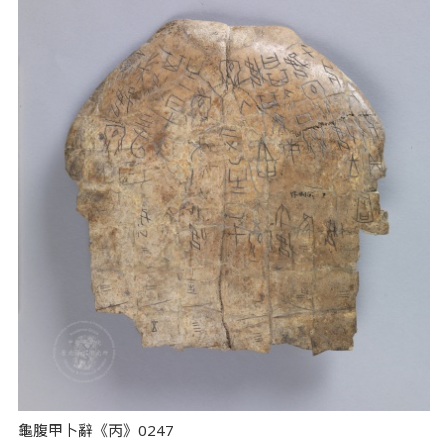
龜腹甲卜辭《丙》0247