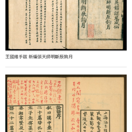
王國維手跋 新編張天師明斷辰鉤月