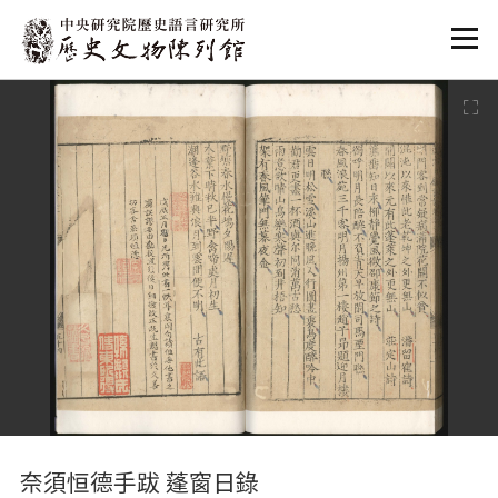
:::
:::
奈須恒德手跋 蓬窗日錄