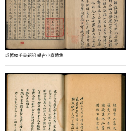
成蓉鏡手書題記 攀古小廬遺集