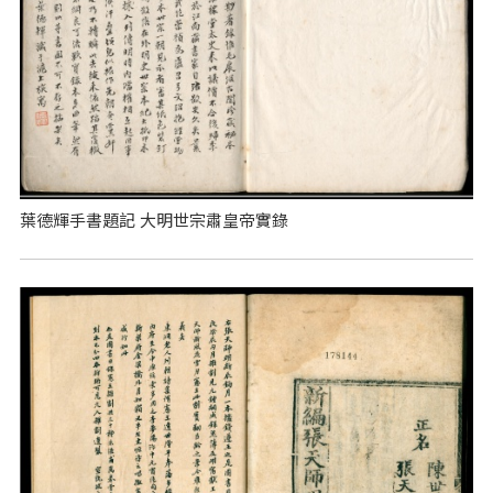
葉德輝手書題記 大明世宗肅皇帝實錄