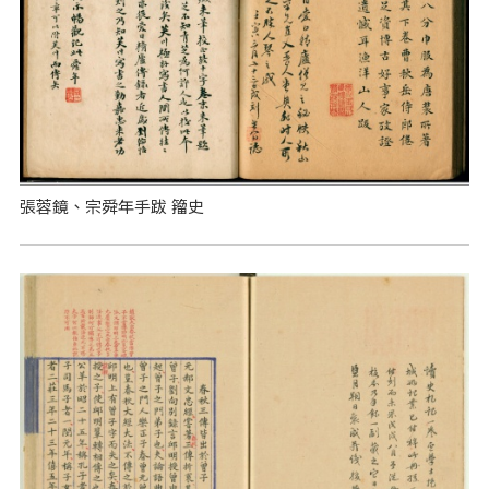
張蓉鏡、宗舜年手跋 籀史