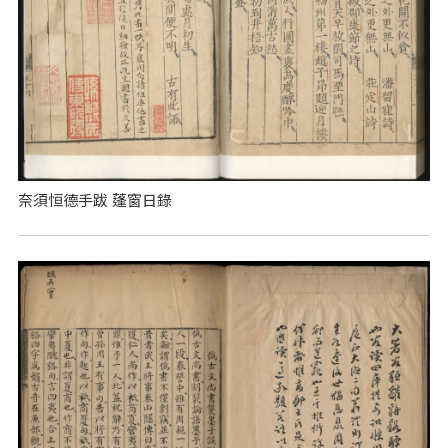
奈須恒德手跋 蓬窗日錄