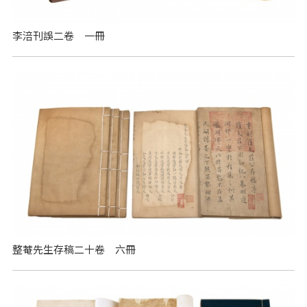
李涪刊誤二卷 一冊
整菴先生存稿二十卷 六冊