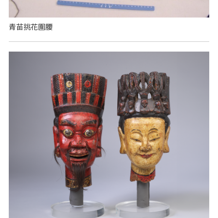
青苗挑花圍腰