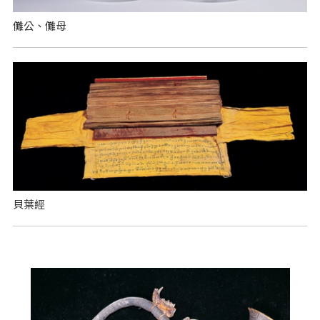
儺公、儺母
貝葉經