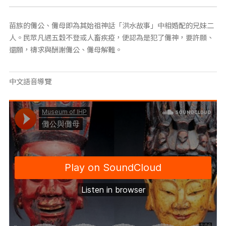
苗族的儺公、儺母即為其始祖神話「洪水故事」中相婚配的兄妹二
人。民眾凡遇五穀不登或人畜疾疫，便認為是犯了儺神，要許願、
還願，禱求與酬謝儺公、儺母解難。
中文語音導覽