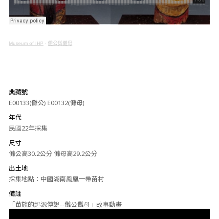
Museum of IHP
·
儺公與儺母
典藏號
E00133(儺公) E00132(儺母)
年代
民國22年採集
尺寸
儺公高30.2公分 儺母高29.2公分
出土地
採集地點：中國湖南鳳凰一帶苗村
備註
「苗族的起源傳說--儺公儺母」故事動畫