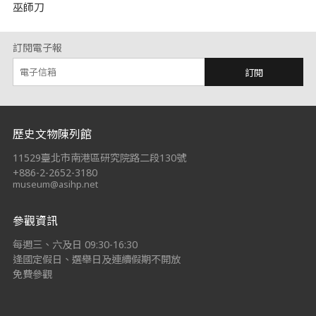
巫師刀
訂閱電子報
訂閱
:::
歷史文物陳列館
11529臺北市南港區研究院路二段130號
+886-2-2652-3180
museum@asihp.net
參觀資訊
每週三、六及日 09:30-16:30
逢國定假日、選舉日及連續假期不開放
免費參觀