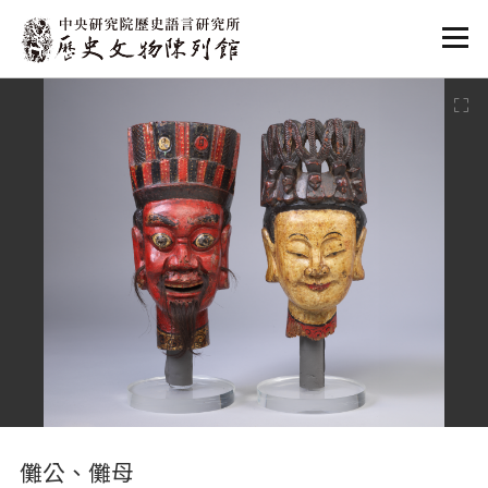
:::
:::
儺公、儺母