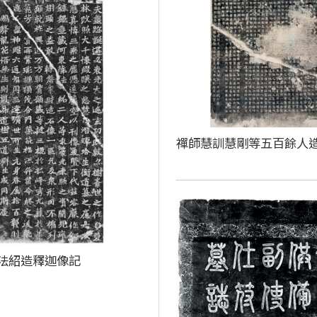
禪師慧訓慧剛等五百餘人
法紹造釋迦像記