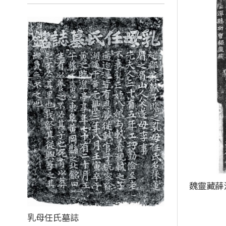
魏靈藏薛
乳母任氏墓誌