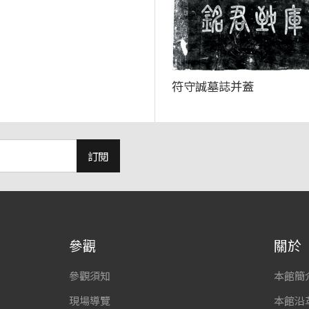
符守誠墓誌并蓋
訂閱
參觀
關於
參觀須知
本館簡
現場導覽
本館沿