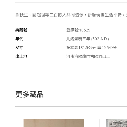
孫秋生、劉起祖等二百餘人共同造像，祈願現世生活平安，
典藏號
登錄號:10529
年代
北魏景明三年 (502 A.D.)
尺寸
拓本高131.5公分 廣49.5公分
出土地
河南洛陽龍門古陽洞出土
更多藏品