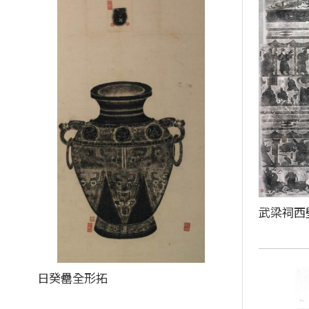
武梁祠西
日癸罍全形拓