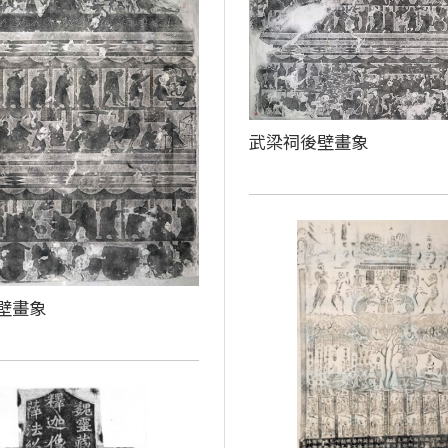
武梁祠後壁畫象
壁畫象