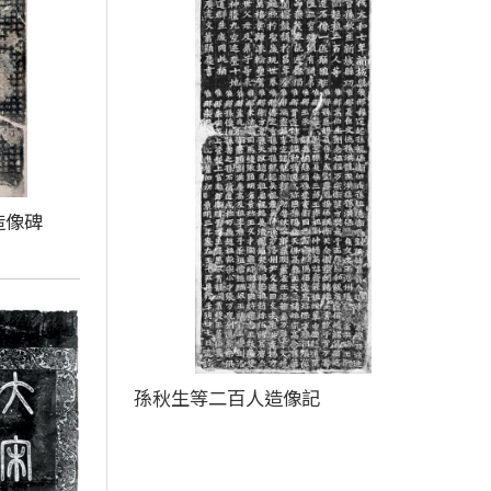
造像碑
孫秋生等二百人造像記