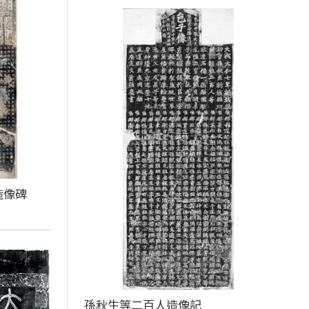
造像碑
孫秋生等二百人造像記