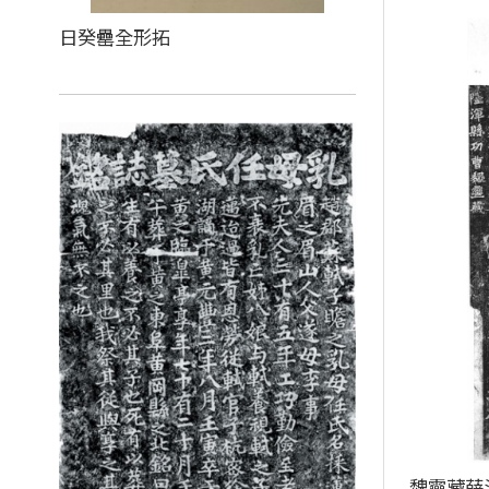
日癸罍全形拓
魏靈藏薛