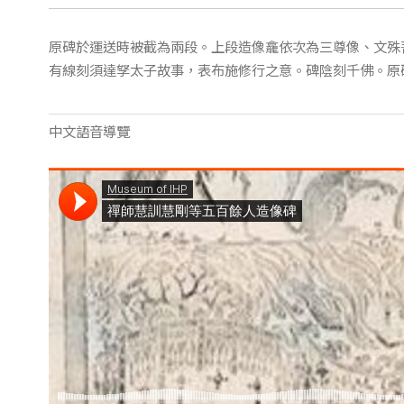
原碑於運送時被截為兩段。上段造像龕依次為三尊像、文殊
有線刻須達孥太子故事，表布施修行之意。碑陰刻千佛。原
中文語音導覽