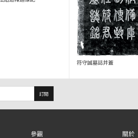
符守誠墓誌并蓋
訂閱
參觀
關於