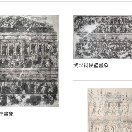
武梁祠後壁畫象
壁畫象