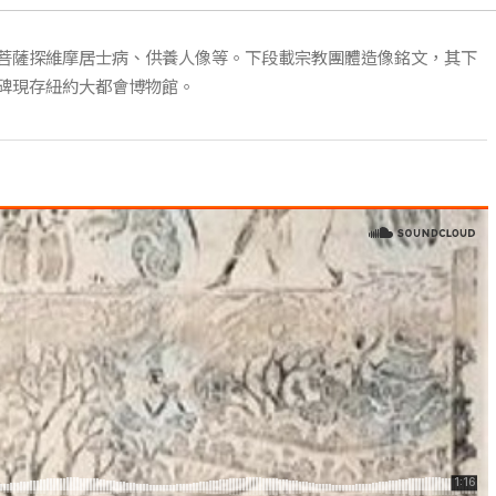
菩薩探維摩居士病、供養人像等。下段載宗教團體造像銘文，其下
碑現存紐約大都會博物館。