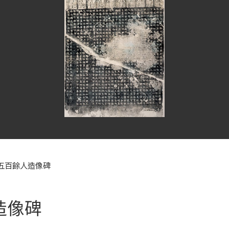
五百餘人造像碑
造像碑