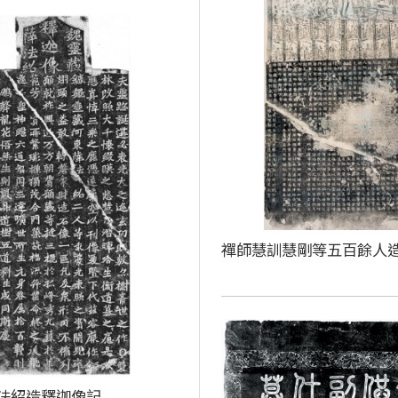
禪師慧訓慧剛等五百餘人
法紹造釋迦像記