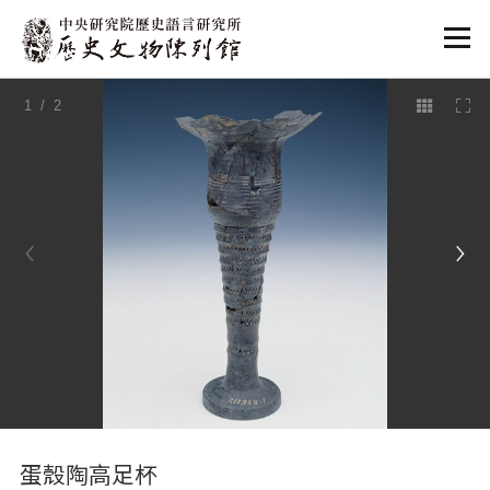
:::
1
/ 2
:::
蛋殼陶高足杯