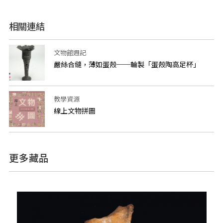
相關連結
文物館週記
嚴絲合縫，薄如蛋殼──輪製「蛋殼陶高足杯」
教學資源
線上文物拼圖
更多藏品