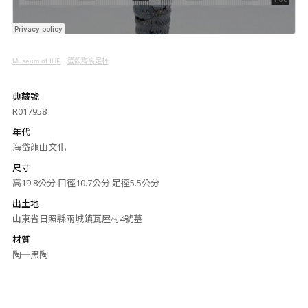
Museum of IHP
·
蛋殼陶高足杯
典藏號
R017958
年代
海岱龍山文化
尺寸
高19.8公分 口徑10.7公分 足徑5.5公分
出土地
山東省日照縣兩城鎮瓦屋村4號墓
材質
陶─黑陶