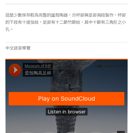
這是少數保存較為完整的蛋殼陶器，分杯部與足部兩段製作，杯部
的下段有十道弦紋，足部有十二節竹節紋，其中十節有三角形之小
孔。
中文語音導覽