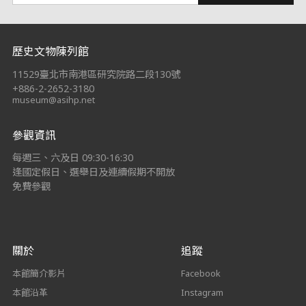
:::
歷史文物陳列館
11529臺北市南港區研究院路二段130號
+886-2-2652-3180
museum@asihp.net
參觀資訊
每週三、六及日 09:30-16:30
逢國定假日、選舉日及連續假期不開放
免費參觀
關於
追蹤
本館簡介影片
Facebook
本館沿革
Instagram