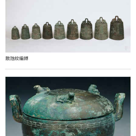
散虺紋編鎛