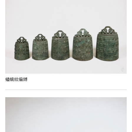
蟠螭紋編鎛