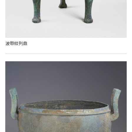
波帶紋列鼎