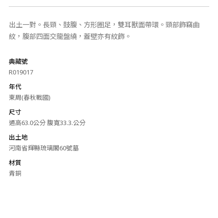
出土一對。長頸、鼓腹、方形圈足，雙耳獸面帶環。頸部飾竊曲
紋，腹部四面交龍盤繞，蓋壁亦有紋飾。
典藏號
R019017
年代
東周(春秋戰國)
尺寸
通高63.0公分 腹寬33.3.公分
出土地
河南省輝縣琉璃閣60號墓
材質
青銅