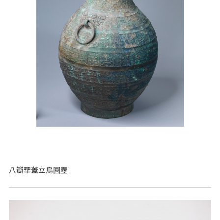
八瓣華蓋立鳥圓壺