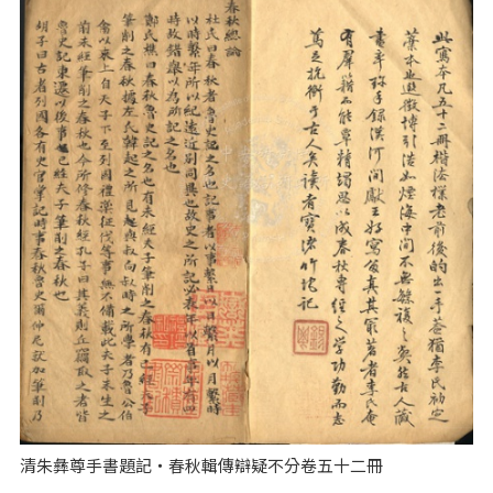
清朱彝尊手書題記‧春秋輯傳辯疑不分卷五十二冊