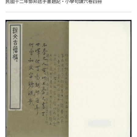
民國十二年鄧邦述手書題記‧小學句讀六卷四冊