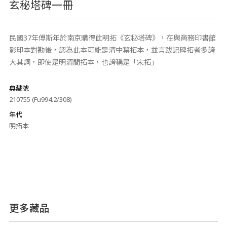
玄秘塔碑一冊
民國37年傅斯年於南京購得此明拓《玄秘塔碑》，在與商務印書館
影印本對勘後，認為此本可能是清中葉拓本，並言跋記碑拓者多誇
大其詞，即使是明清間拓本，也誇稱是「宋拓」
典藏號
210755 (Fu994.2/308)
年代
明拓本
更多藏品