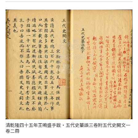
清乾隆四十五年王鳴盛手跋‧五代史纂誤三卷附五代史闕文一
卷二冊