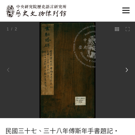
:::
1
/ 2
:::
民國三十七、三十八年傅斯年手書題記‧