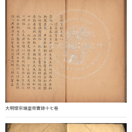
大明懷宗端皇帝實錄十七卷