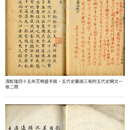
清乾隆四十五年王鳴盛手跋‧五代史纂誤三卷附五代史闕文一
卷二冊