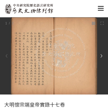
:::
1
/ 2
:::
大明懷宗端皇帝實錄十七卷