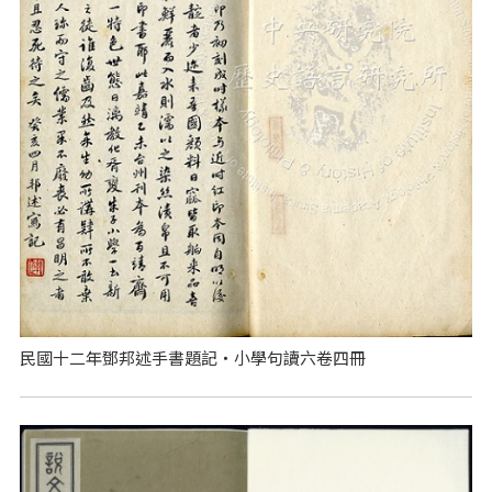
民國十二年鄧邦述手書題記‧小學句讀六卷四冊