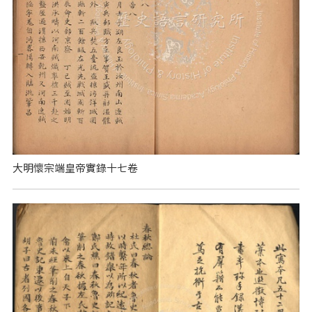
大明懷宗端皇帝實錄十七卷