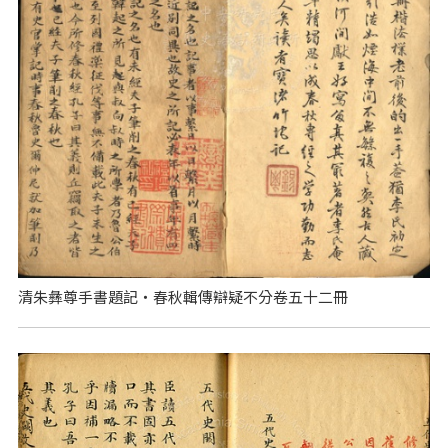
清朱彝尊手書題記‧春秋輯傳辯疑不分卷五十二冊