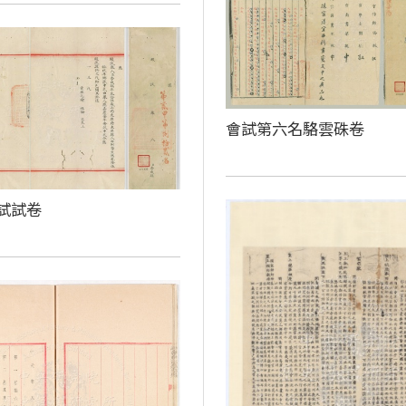
會試第六名駱雲硃卷
試試卷