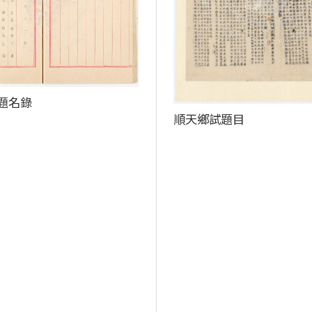
題名錄
順天鄉試題目