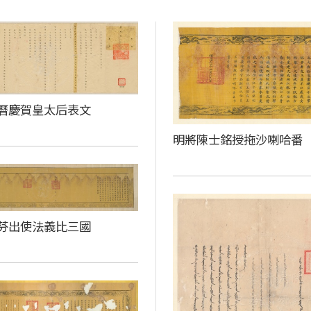
曆慶賀皇太后表文
明將陳士銘授拖沙喇哈番
芬出使法義比三國