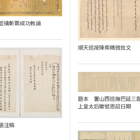
並擒斬鄭成功敕諭
順天巡按陳棐精微批文
題本 署山西巡撫巴延三
上皇太后徽號恩詔日期
居注稿