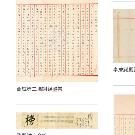
李成蹊殿
會試第二場謝錫墨卷