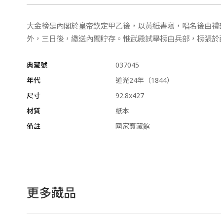
大金榜是內閣於皇帝欽定甲乙後，以黃紙書寫，唱名後由禮
外，三日後，繳送內閣貯存。惟武殿試舉榜由兵部，榜張於
典藏號
037045
年代
道光24年（1844）
尺寸
92.8x427
材質
紙本
備註
國家寶藏館
更多藏品