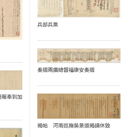
兵部兵票
奏摺兩廣總督福康安奏摺
題報奉到加
揭帖 河南巡撫吳景道揭請休致