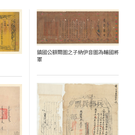
鎮國公額爾圖之子納伊音圖為輔國將
軍