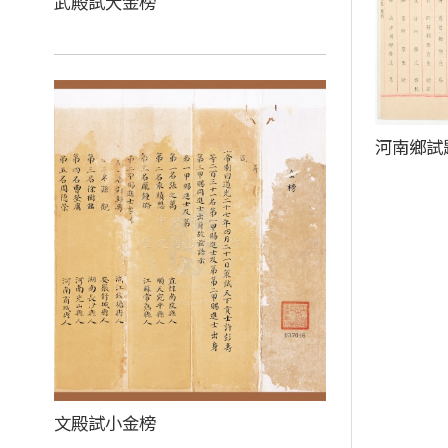
武殿試大金榜
河南鄉試
文殿試小金榜