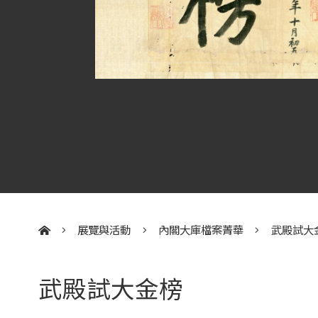
展覽與活動
內閣大庫檔案菁華
武殿試大
:::
武殿試大金榜