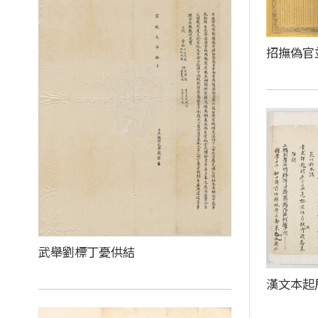
招撫偽官
武舉劉標丁憂供結
漢文本起