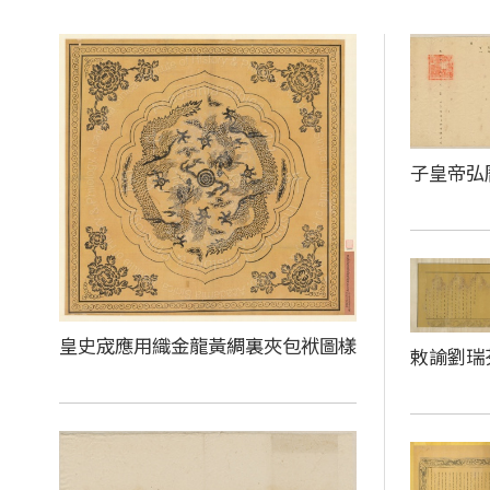
子皇帝弘
皇史宬應用織金龍黃綢裏夾包袱圖樣
敕諭劉瑞