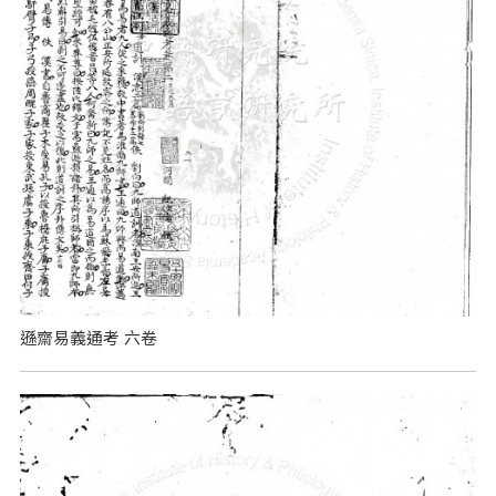
遜齋易義通考 六卷