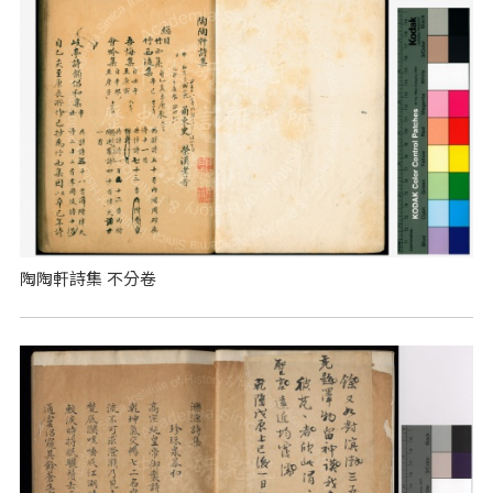
陶陶軒詩集 不分卷