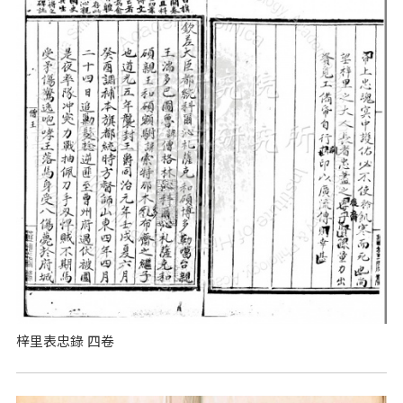
梓里表忠錄 四卷