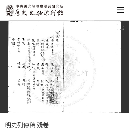
:::
:::
明史列傳稿 殘卷