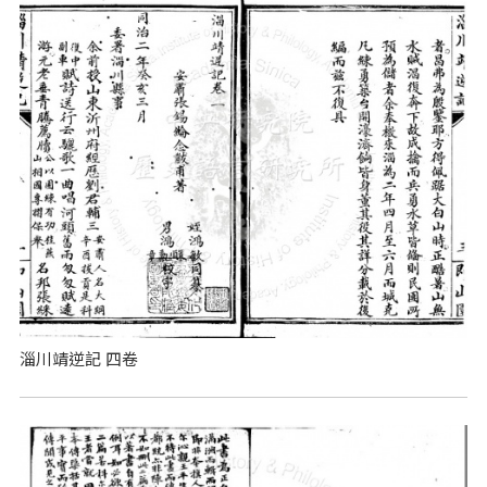
淄川靖逆記 四卷