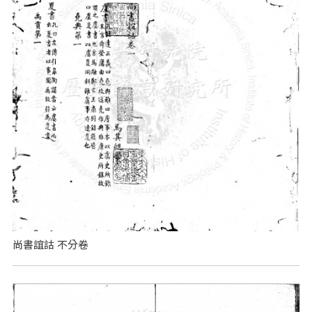
尚書誼詁 不分卷