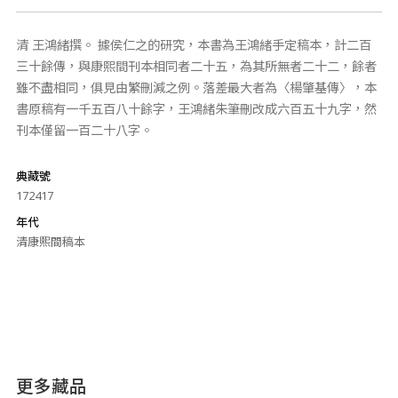
清 王鴻緒撰。 據侯仁之的研究，本書為王鴻緒手定稿本，計二百
三十餘傳，與康熙間刊本相同者二十五，為其所無者二十二，餘者
雖不盡相同，俱見由繁刪減之例。落差最大者為〈楊肇基傳〉，本
書原稿有一千五百八十餘字，王鴻緒朱筆刪改成六百五十九字，然
刊本僅留一百二十八字。
典藏號
172417
年代
清康熙間稿本
更多藏品