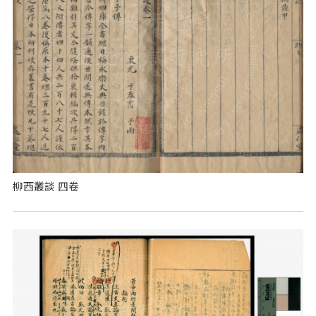
柳西叢談 四卷