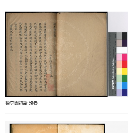
種李園詩話 殘卷