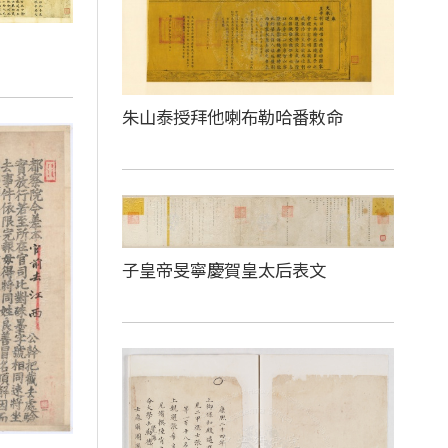
朱山泰授拜他喇布勒哈番敕命
子皇帝旻寧慶賀皇太后表文