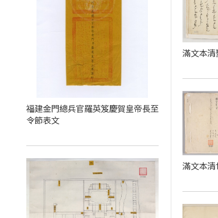
滿文本清
福建金門總兵官羅英笈慶賀皇帝長至
令節表文
滿文本清