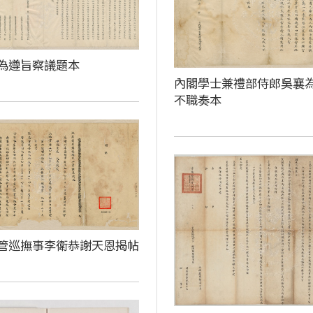
為遵旨察議題本
內閣學士兼禮部侍郎吳襄
不職奏本
管巡撫事李衛恭謝天恩揭帖