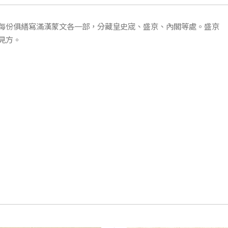
每份俱繕寫滿漢蒙文各一部，分藏皇史宬、盛京、內閣等處。盛京
見方。