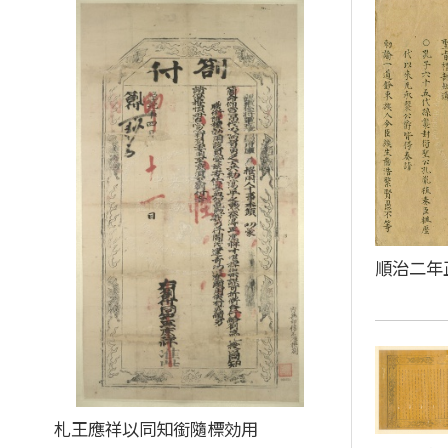
順治二年
札王應祥以同知銜隨標効用