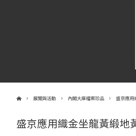
展覽與活動
內閣大庫檔案珍品
盛京應用
:::
盛京應用織金坐龍黃緞地