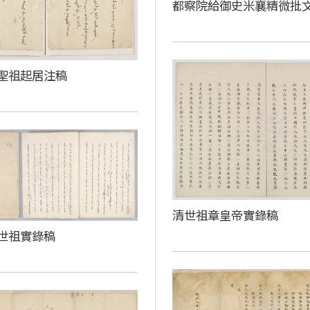
都察院給御史米襄精微批
聖祖起居注稿
清世祖章皇帝實錄稿
世祖實錄稿