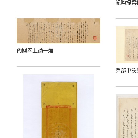
紀昀提督
內閣奉上諭一道
兵部申飭