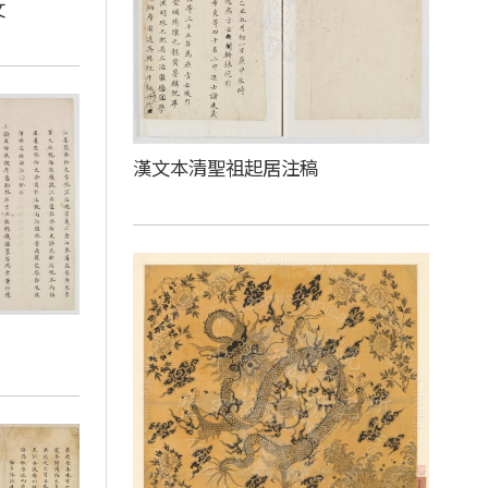
文
漢文本清聖祖起居注稿