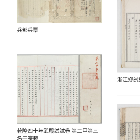
兵部兵票
浙江鄉試
乾隆四十年武殿試試卷 第二甲第三
名于宗範