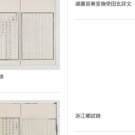
湖廣容美宣撫使田玄詳文
錄
浙江鄉試錄