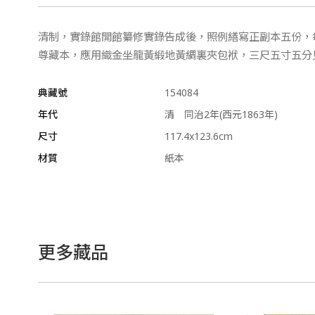
清制，實錄館開館纂修實錄告成後，照例繕寫正副本五份，
尊藏本，應用織金坐龍黃緞地黃綢裏夾包袱，三尺五寸五分
典藏號
154084
年代
清 同治2年(西元1863年)
尺寸
117.4x123.6cm
材質
紙本
更多藏品