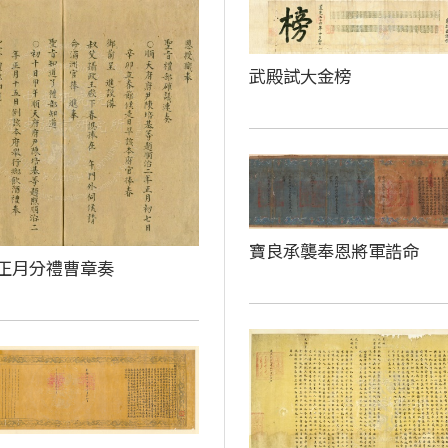
武殿試大金榜
寶良承襲奉恩將軍誥命
正月分禮曹章奏