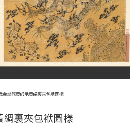
織金坐龍黃緞地黃綢裏夾包袱圖樣
黃綢裏夾包袱圖樣