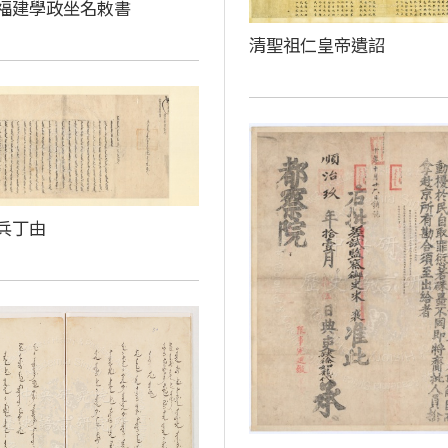
福建學政坐名敕書
清聖祖仁皇帝遺詔
兵丁由