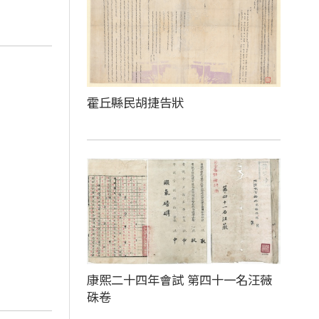
霍丘縣民胡捷告狀
康熙二十四年會試 第四十一名汪薇
硃卷