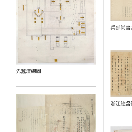
兵部尚書
先蠶壇總圖
浙江總督