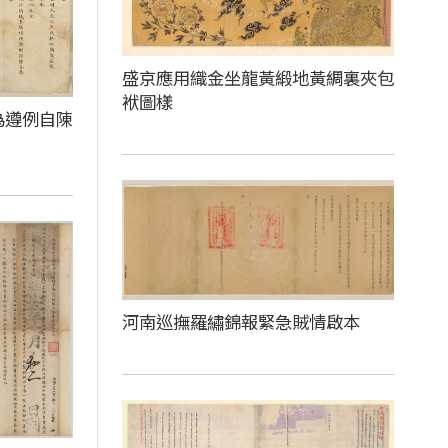
盛京應用織金坐龍黃緞地黃綢裏夾包
袱圖樣
為遵例自陳
河南巡撫羅繡錦報緊急賊情啟本