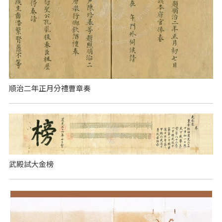
順治二年正月分禮曹章奏
武殿試大金榜