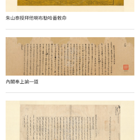
朱山泰授拜他喇布勒哈番敕命
內閣奉上諭一道