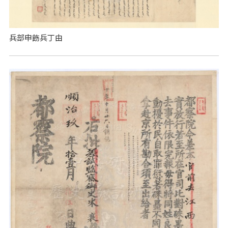
兵部申飭兵丁由