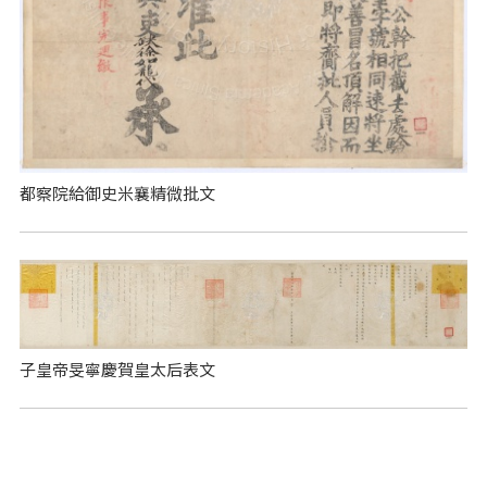
都察院給御史米襄精微批文
子皇帝旻寧慶賀皇太后表文