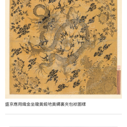
盛京應用織金坐龍黃緞地黃綢裏夾包袱圖樣