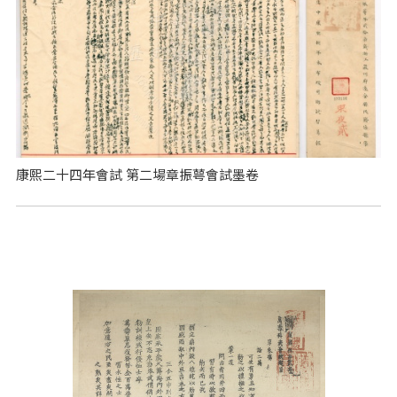
康熙二十四年會試 第二場章振萼會試墨卷