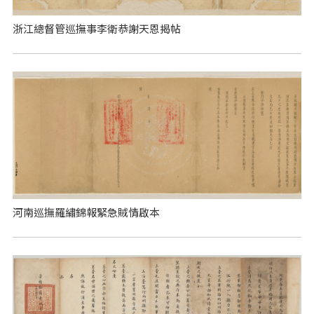
浙江總督管巡撫事李衛恭謝天恩揭帖
河南巡撫羅繡錦報緊急賊情啟本