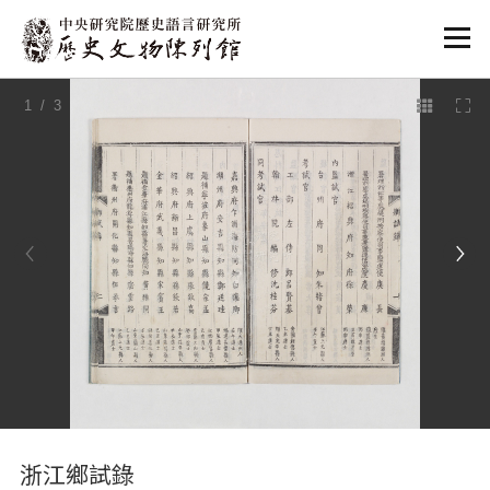
:::
1
/ 3
:::
浙江鄉試錄