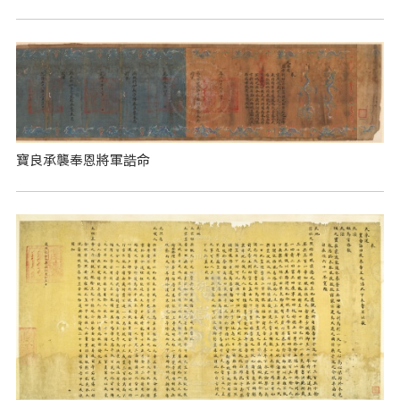
寶良承襲奉恩將軍誥命