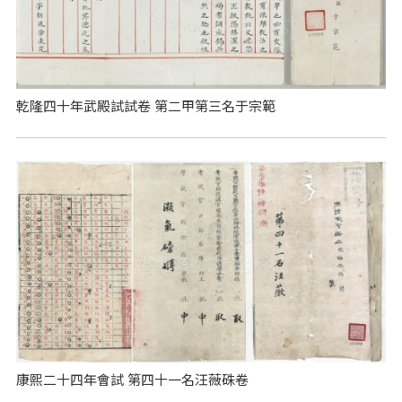
乾隆四十年武殿試試卷 第二甲第三名于宗範
康熙二十四年會試 第四十一名汪薇硃卷