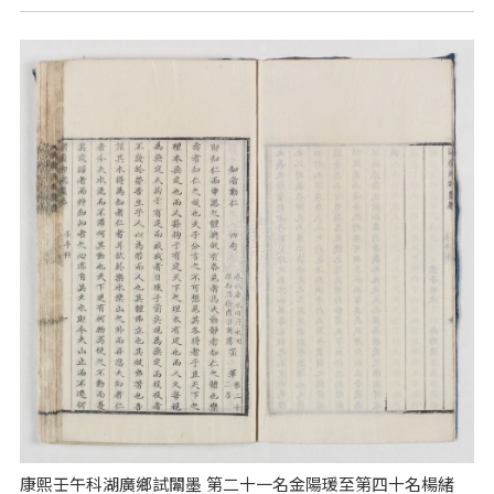
康熙壬午科湖廣鄉試闈墨 第二十一名金陽瑗至第四十名楊緒