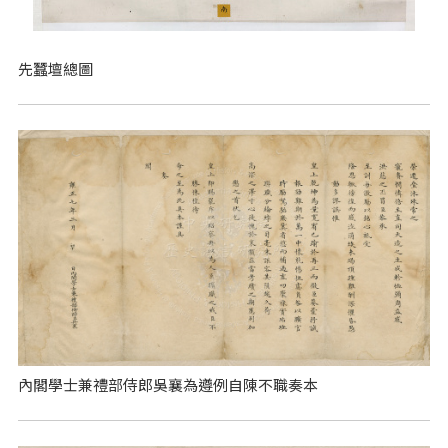
先蠶壇總圖
內閣學士兼禮部侍郎吳襄為遵例自陳不職奏本