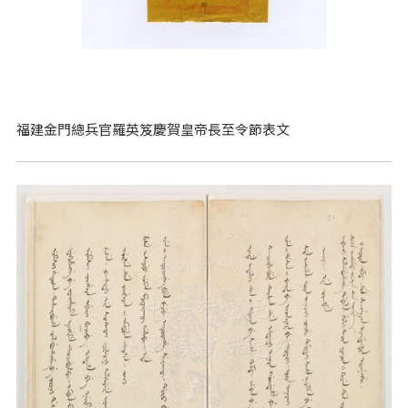
福建金門總兵官羅英笈慶賀皇帝長至令節表文