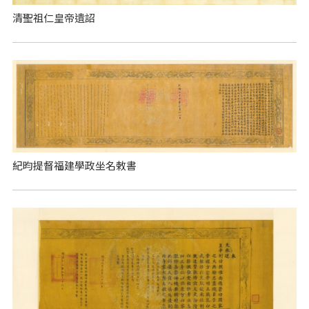
清聖祖仁皇帝遺詔
紀昀提督福建學政坐名敕書