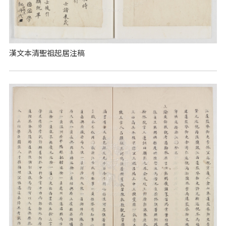
漢文本清聖祖起居注稿