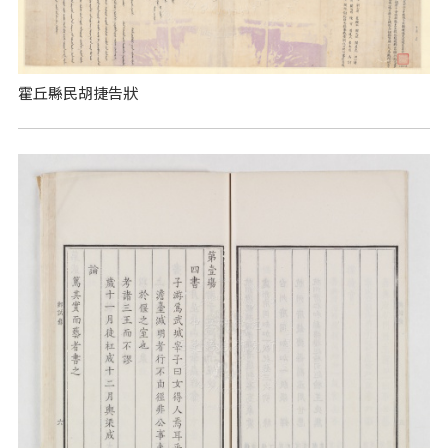
霍丘縣民胡捷告狀