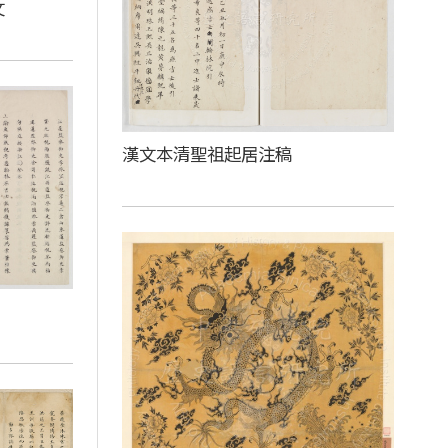
文
漢文本清聖祖起居注稿