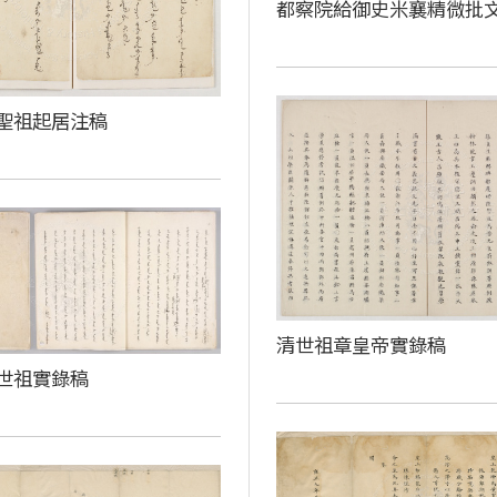
都察院給御史米襄精微批
聖祖起居注稿
清世祖章皇帝實錄稿
世祖實錄稿