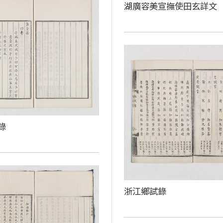
湖廣容美宣撫使田玄詳文
錄
浙江鄉試錄