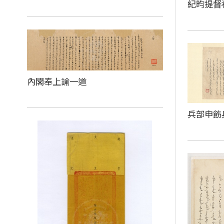
紀昀提督
內閣奉上諭一道
兵部申飭