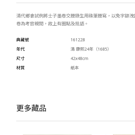
清代鄉會試例將士子墨卷交謄錄生用硃筆謄寫，以免字跡洩
卷為考官親閱，故上有圈點及批語。
典藏號
161228
年代
清 康熙24年（1685）
尺寸
42x48cm
材質
紙本
更多藏品