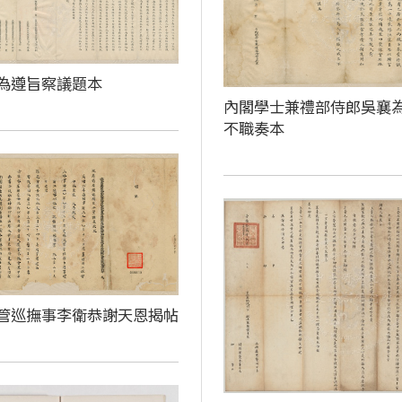
為遵旨察議題本
內閣學士兼禮部侍郎吳襄
不職奏本
管巡撫事李衛恭謝天恩揭帖