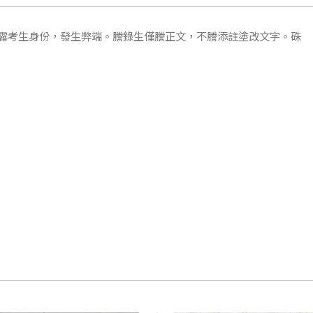
露考生身份，發生弊端。謄錄生僅謄正文，不謄添註塗改文字。硃