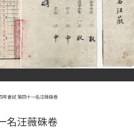
四年會試 第四十一名汪薇硃卷
一名汪薇硃卷