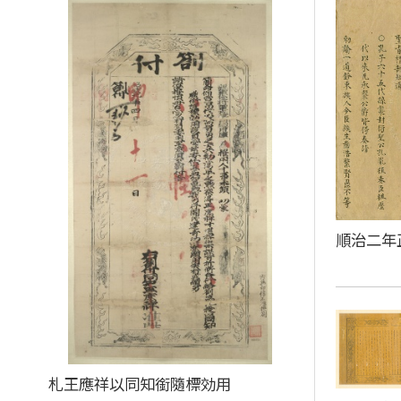
順治二年
札王應祥以同知銜隨標効用