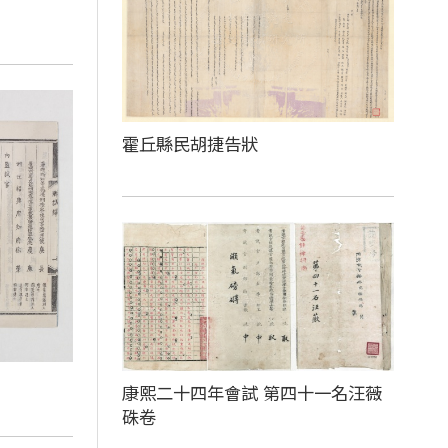
霍丘縣民胡捷告狀
康熙二十四年會試 第四十一名汪薇
硃卷