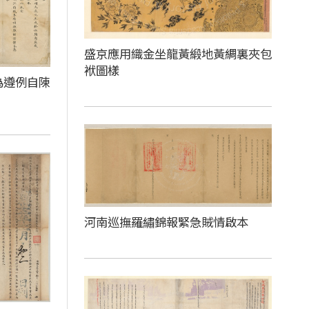
盛京應用織金坐龍黃緞地黃綢裏夾包
袱圖樣
為遵例自陳
河南巡撫羅繡錦報緊急賊情啟本