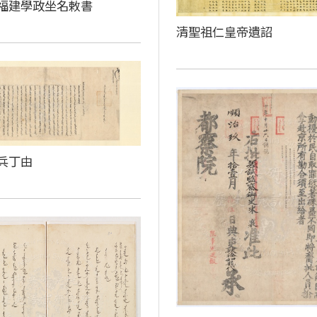
福建學政坐名敕書
清聖祖仁皇帝遺詔
兵丁由