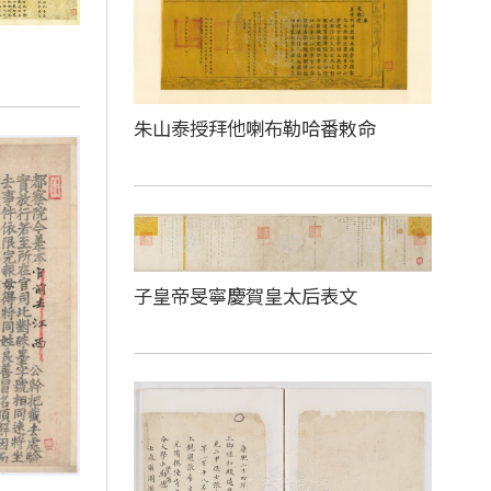
朱山泰授拜他喇布勒哈番敕命
子皇帝旻寧慶賀皇太后表文