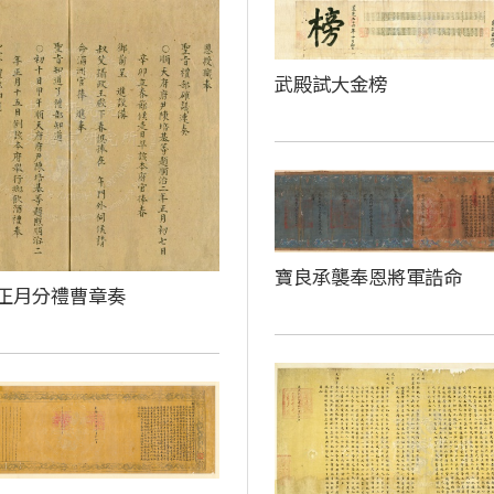
武殿試大金榜
寶良承襲奉恩將軍誥命
正月分禮曹章奏