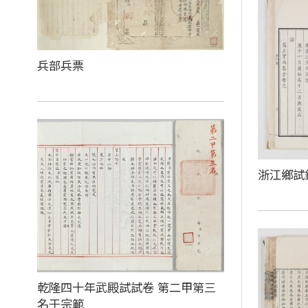
兵部兵票
浙江鄉試
乾隆四十年武殿試試卷 第二甲第三
名于宗範