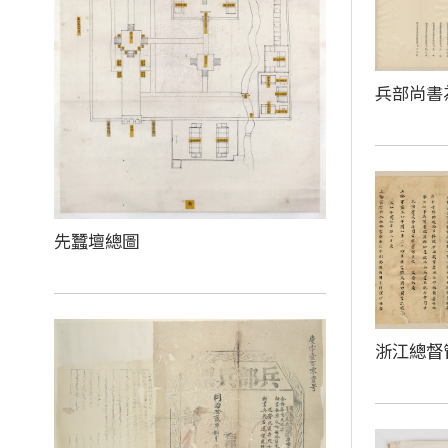
兵部尚書
先蠶壇總圖
浙江總督