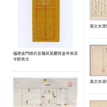
滿文本清
福建金門總兵官羅英笈慶賀皇帝長至
令節表文
滿文本清