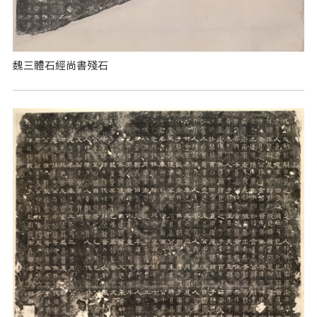
魏三體石經尚書殘石