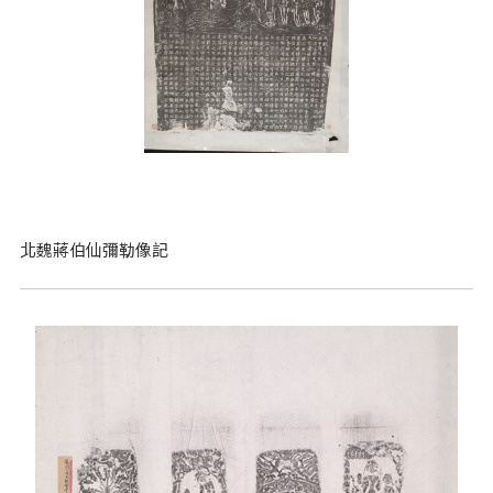
北魏蔣伯仙彌勒像記