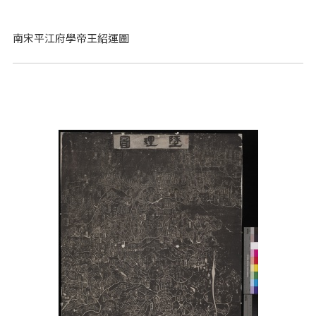
南宋平江府學帝王紹運圖