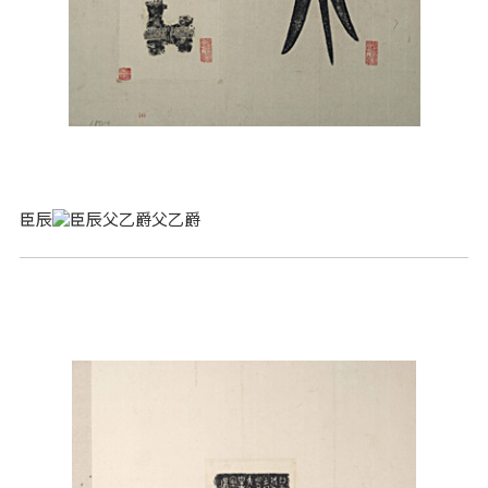
臣辰
父乙爵