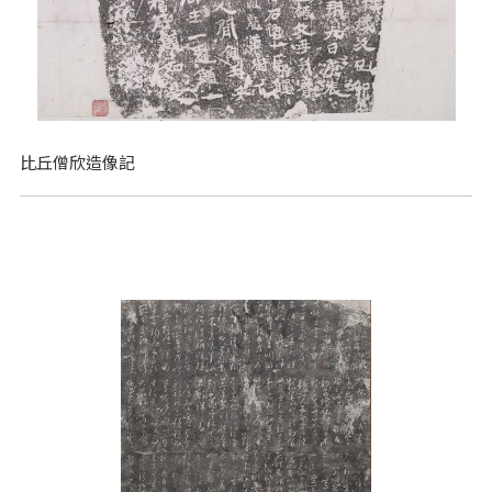
比丘僧欣造像記