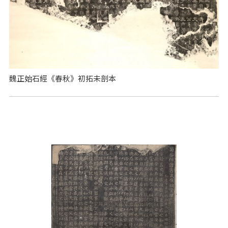
魏正始石經《春秋》初拓未剖本