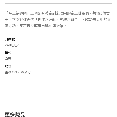
「帝王紹運圖」上圖刻有黃帝到宋理宗的帝王世系表，共195位君
王。下文評述古代「世道之理亂，五統之離合」，歌頌宋太祖的立
國之功。原石現存蘇州巿碑刻博物館。
典藏號
7438_1_2
年代
南宋
尺寸
重裱183 x 99公分
更多藏品