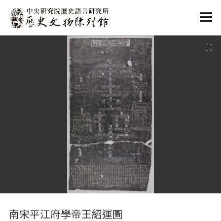
:::
:::
南宋平江府學帝王紹運圖