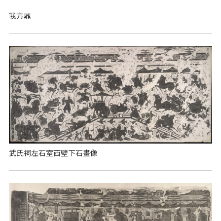
我方鼎
武氏祠左石室西壁下石畫像