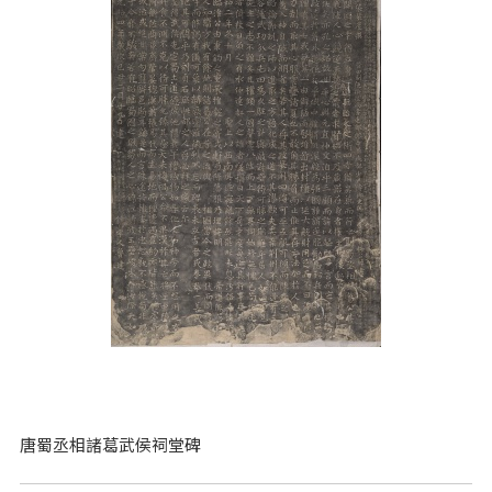
唐蜀丞相諸葛武侯祠堂碑