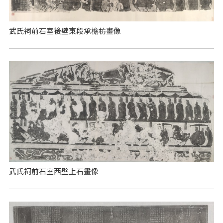
武氏祠前石室後壁東段承檐枋畫像
武氏祠前石室西壁上石畫像