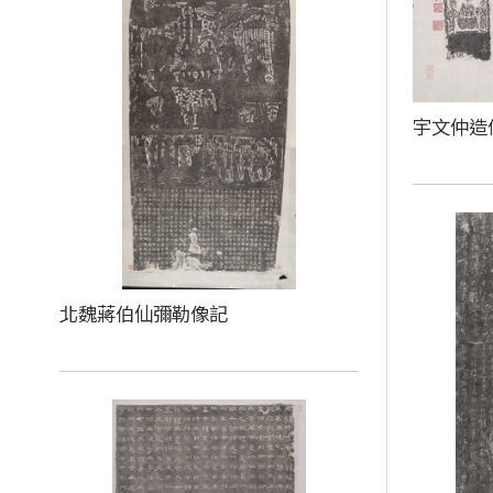
宇文仲造
北魏蔣伯仙彌勒像記