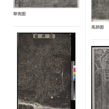
華夷圖
禹跡圖