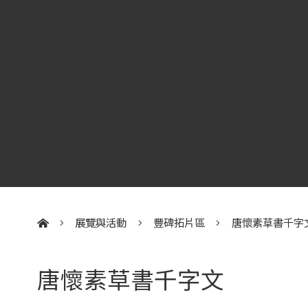
展覽與活動
豐碑拓片區
唐懷素草書千字
:::
唐懷素草書千字文