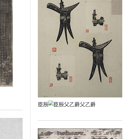
臣辰
父乙爵