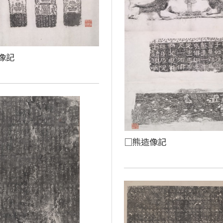
像記
□熊造像記