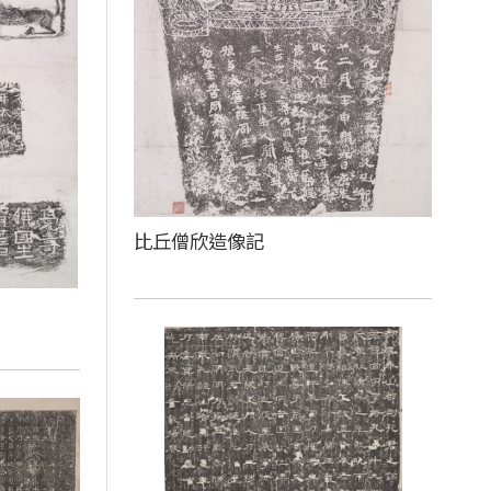
比丘僧欣造像記