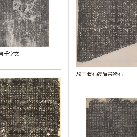
書千字文
魏三體石經尚書殘石