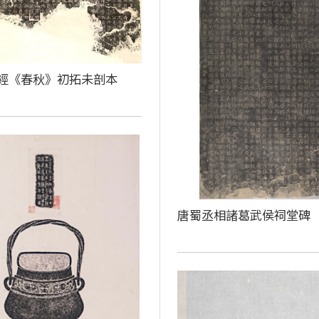
經《春秋》初拓未剖本
唐蜀丞相諸葛武侯祠堂碑