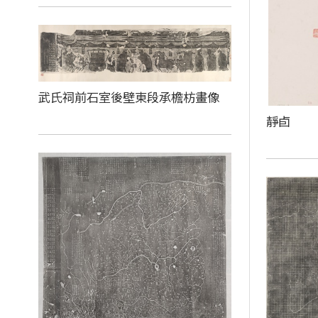
武氏祠前石室後壁東段承檐枋畫像
靜卣