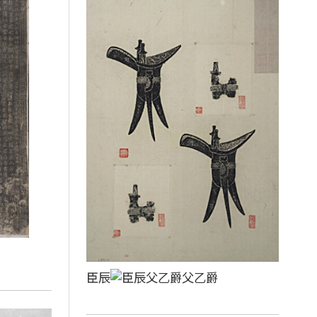
臣辰
父乙爵