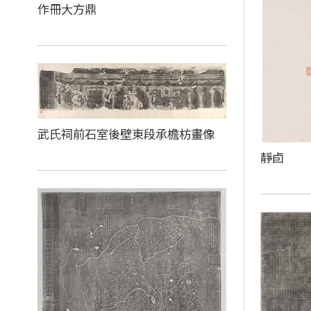
作冊大方鼎
武氏祠前石室後壁東段承檐枋畫像
靜卣