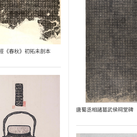
經《春秋》初拓未剖本
唐蜀丞相諸葛武侯祠堂碑