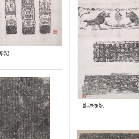
像記
□熊造像記