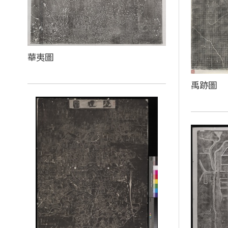
華夷圖
禹跡圖