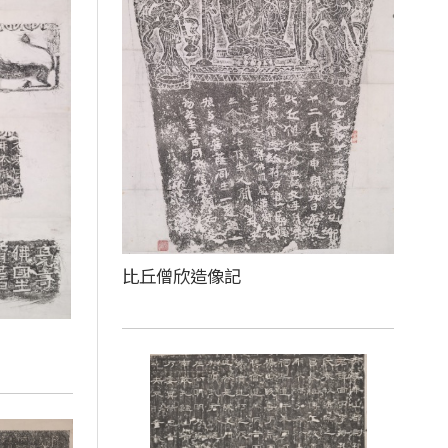
比丘僧欣造像記