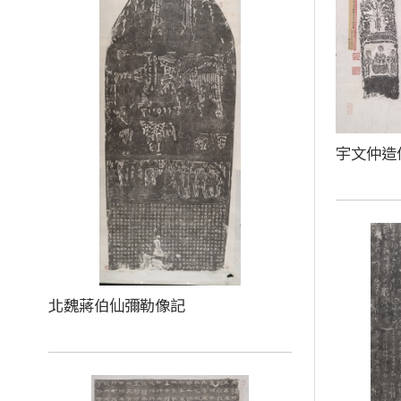
宇文仲造
北魏蔣伯仙彌勒像記