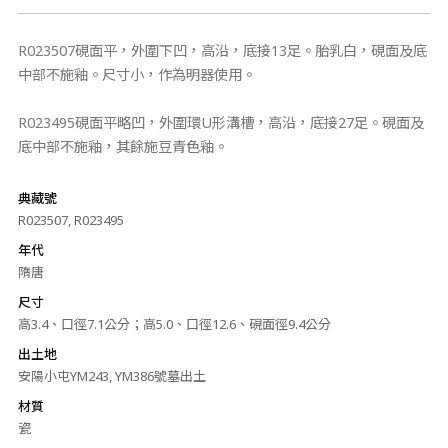
R023507硯面平，外圍下凹，高沿，底接13足。胎乳白，硯面及底
中部不施釉。尺寸小，作為明器使用。
R023495硯面平略凹，外圍環U形溝槽，高沿，底接27足。硯面及
底中部不施釉，其餘施豆青色釉。
典藏號
R023507, R023495
年代
隋唐
尺寸
高3.4、口徑7.1公分；高5.0、口徑12.6、硯面徑9.4公分
出土地
安陽小屯YM243, YM386號墓出土
材質
瓷