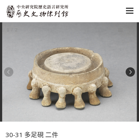
:::
1
/ 2
:::
30-31 多足硯 二件