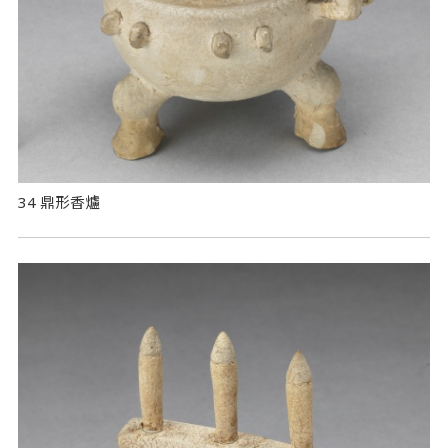
34 鼎形香爐