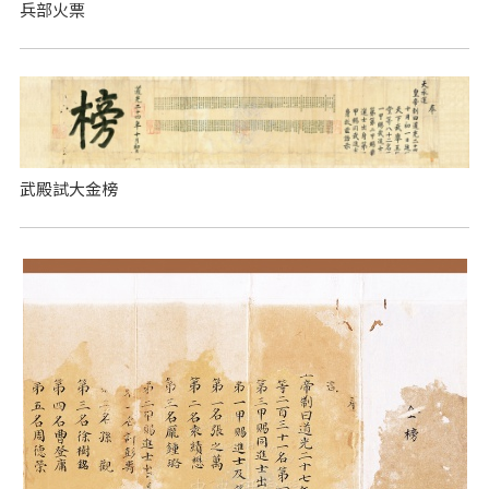
兵部火票
武殿試大金榜