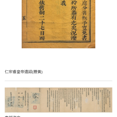
仁宗睿皇帝遺詔(謄黃)