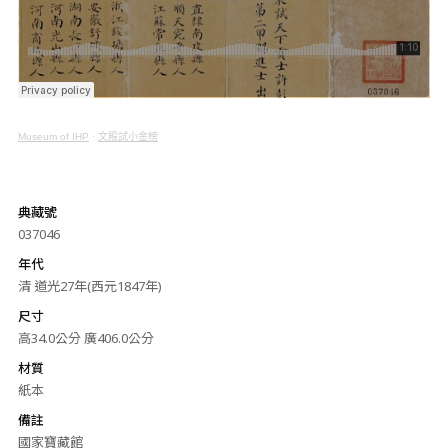
Museum of IHP
·
文殿試小金榜
典藏號
037046
年代
清 道光27年(西元1847年)
尺寸
高34.0公分 廣406.0公分
材質
紙本
備註
國家寶藏館