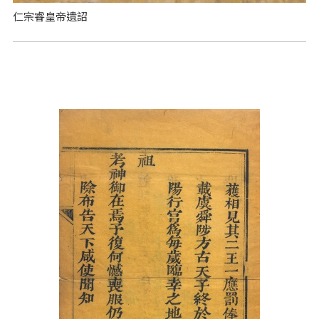
仁宗睿皇帝遺詔