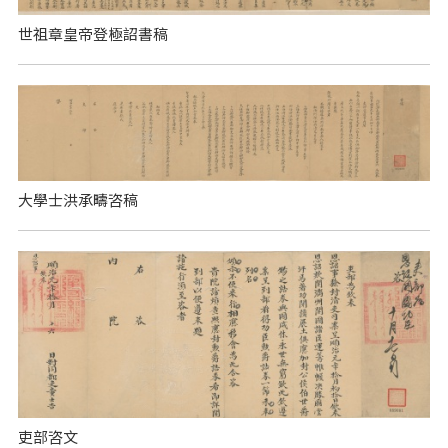
世祖章皇帝登極詔書稿
大學士洪承疇咨稿
吏部咨文