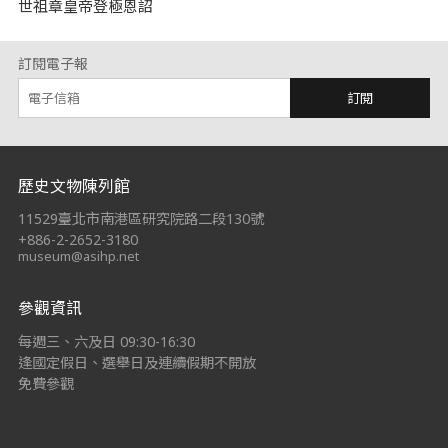
世祖章皇帝登極恩詔
訂閱電子報
訂閱
:::
歷史文物陳列館
11529臺北市南港區研究院路二段130號
+886-2-2652-3180
museum@asihp.net
參觀資訊
每週三、六及日 09:30-16:30
逢國定假日、選舉日及連續假期不開放
免費參觀