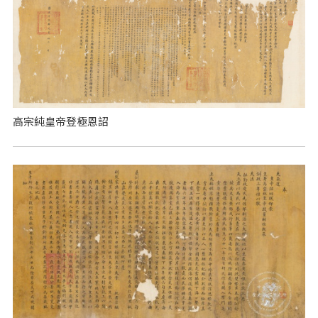
高宗純皇帝登極恩詔