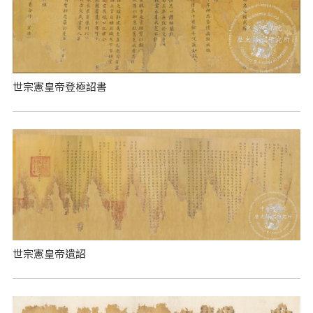
世宗憲皇帝登極詔書
世宗憲皇帝遺詔