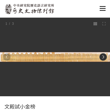
:::
1
/ 3
:::
文殿試小金榜