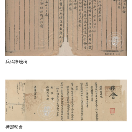
兵科錄疏稿
禮部移會