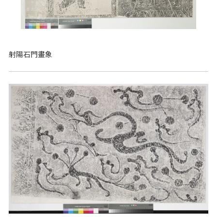
射陽石門畫象