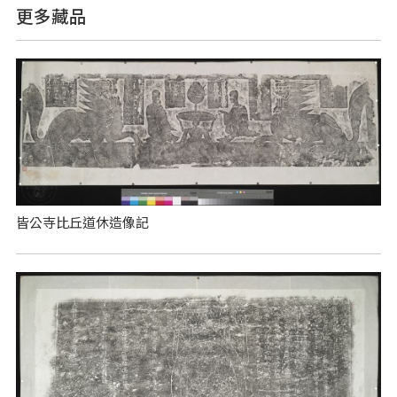
更多藏品
皆公寺比丘道休造像記