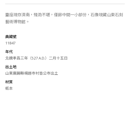
臺座現存濟南，殘泐不堪，僅餘中間一小部份，石像現藏山東石刻
藝術博物館。
典藏號
11847
年代
北魏孝昌三年（527 A.D.）二月十五日
出土地
山東廣饒縣楊趙寺村皆公寺出土
材質
紙本