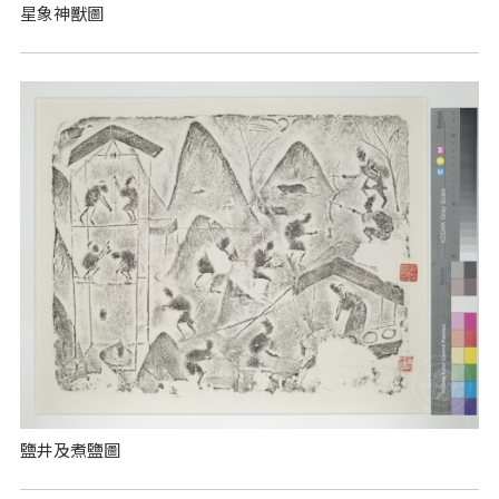
星象神獸圖
鹽井及煮鹽圖