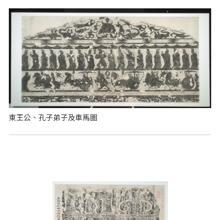
東王公、孔子弟子及車馬圖