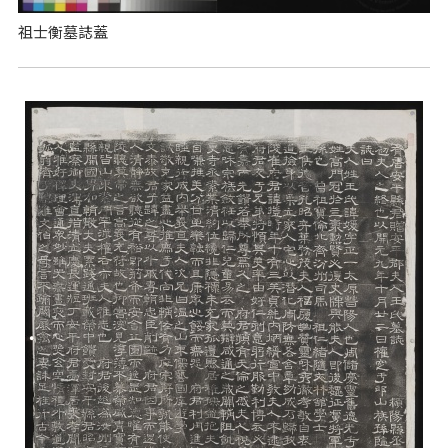
祖士衡墓誌蓋