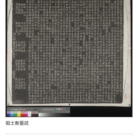
祖士衡墓誌