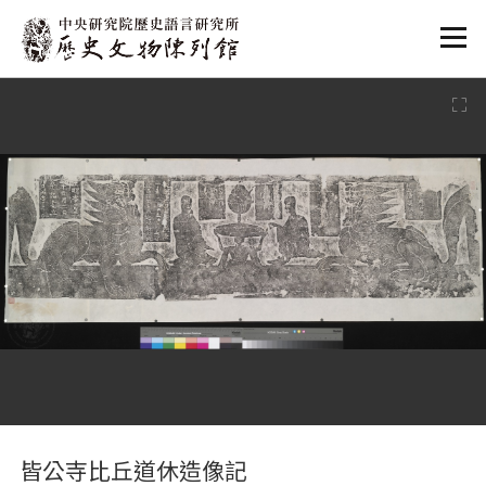
:::
:::
皆公寺比丘道休造像記