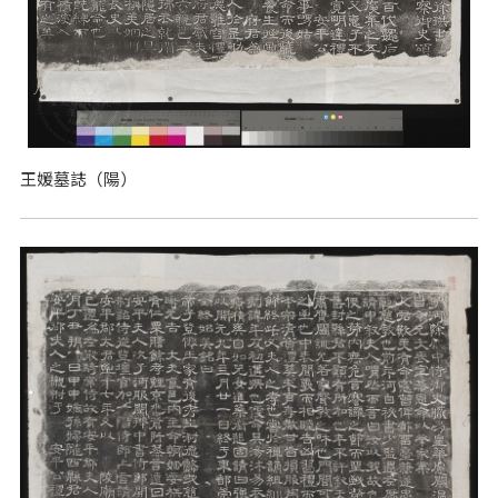
王媛墓誌（陽）