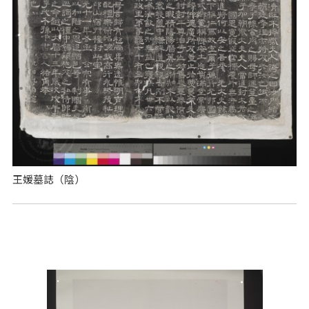
王媛墓誌（陰）