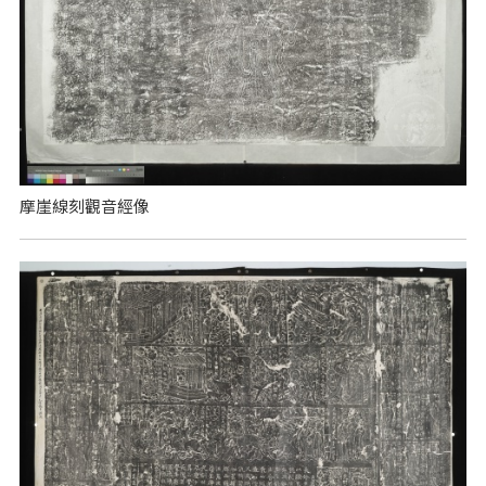
摩崖線刻觀音經像