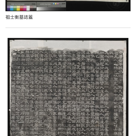
祖士衡墓誌蓋