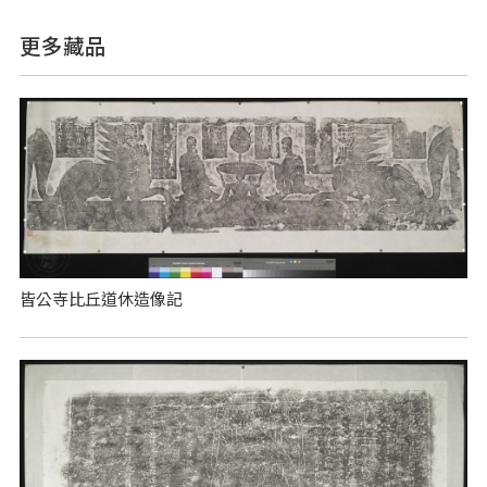
更多藏品
皆公寺比丘道休造像記