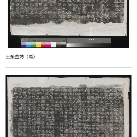
王媛墓誌（陽）