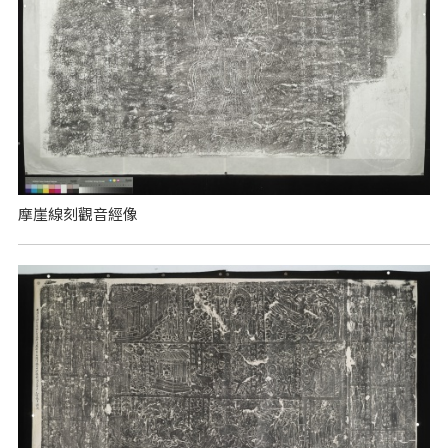
摩崖線刻觀音經像