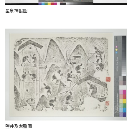
星象神獸圖
鹽井及煮鹽圖