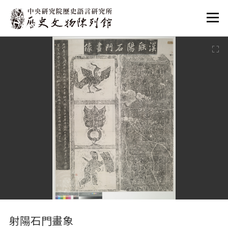
:::
:::
射陽石門畫象