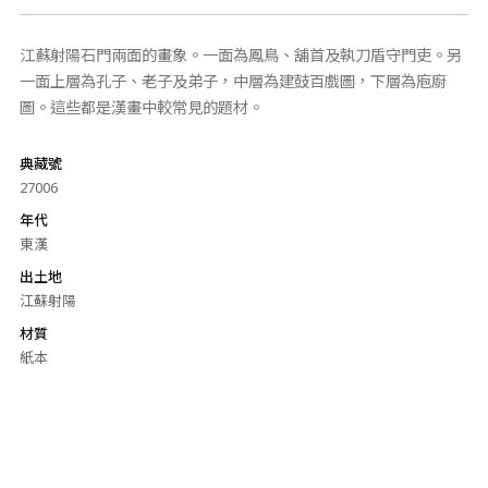
江蘇射陽石門兩面的畫象。一面為鳳鳥、舖首及執刀盾守門吏。另
一面上層為孔子、老子及弟子，中層為建鼓百戲圖，下層為庖廚
圖。這些都是漢畫中較常見的題材。
典藏號
27006
年代
東漢
出土地
江蘇射陽
材質
紙本