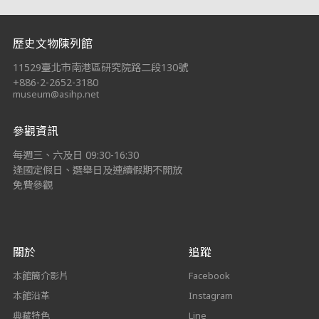
:::
歷史文物陳列館
11529臺北市南港區研究院路二段130號
+886-2-2652-3180
museum@asihp.net
參觀資訊
每週三、六及日 09:30-16:30
逢國定假日、選舉日及連續假期不開放
免費參觀
關於
追蹤
本館簡介影片
Facebook
本館沿革
Instagram
典藏特色
Line