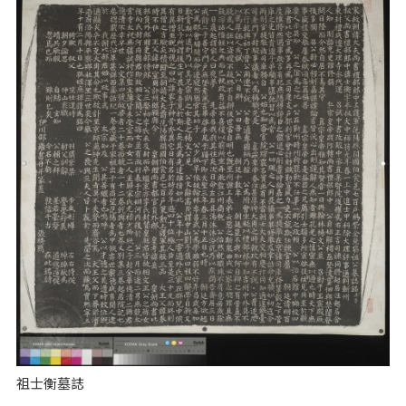
祖士衡墓誌