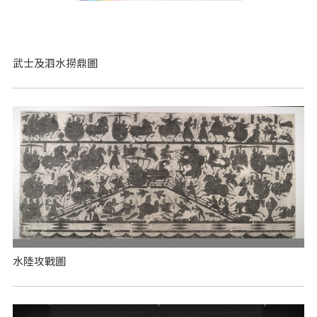
武士及泗水撈鼎圖
水陸攻戰圖