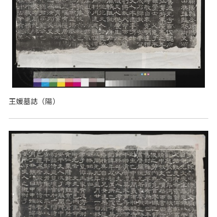
王媛墓誌（陽）