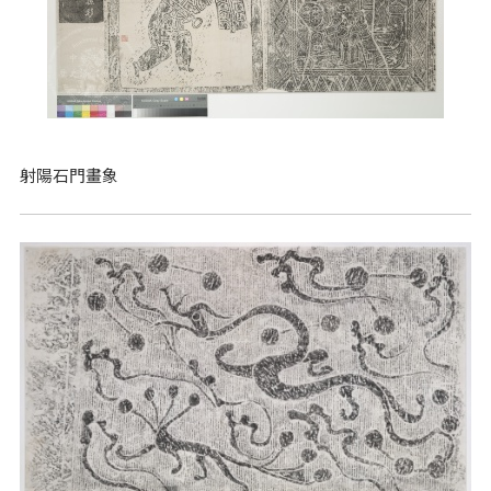
射陽石門畫象