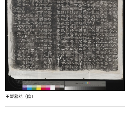
王媛墓誌（陰）