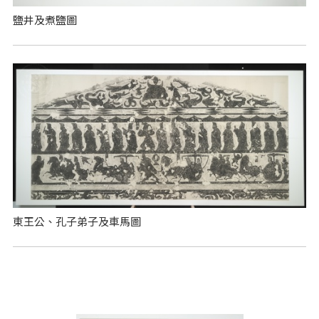
鹽井及煮鹽圖
東王公、孔子弟子及車馬圖