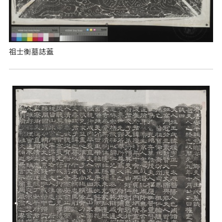
祖士衡墓誌蓋