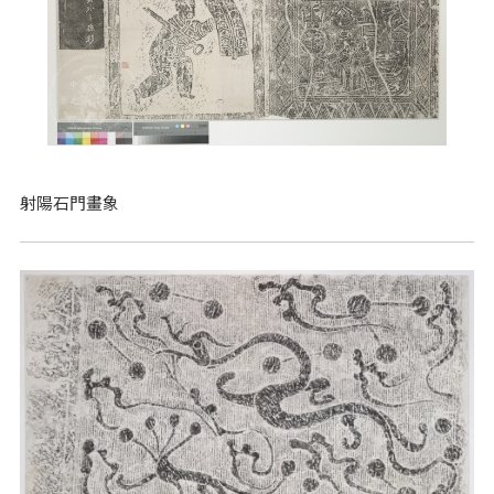
射陽石門畫象