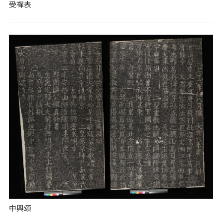
受禪表
中興頌