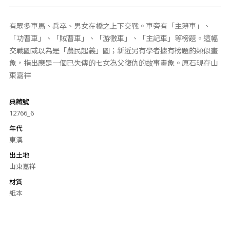
有眾多車馬、兵卒、男女在橋之上下交戰。車旁有「主簿車」、
「功曹車」、「賊曹車」、「游徼車」、「主記車」等榜題。這幅
交戰圖或以為是「農民起義」圖；新近另有學者據有榜題的類似畫
象，指出應是一個已失傳的七女為父復仇的故事畫象。原石現存山
東嘉祥
典藏號
12766_6
年代
東漢
出土地
山東嘉祥
材質
紙本