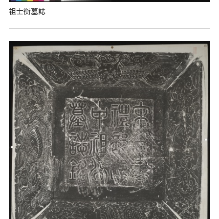
祖士衡墓誌