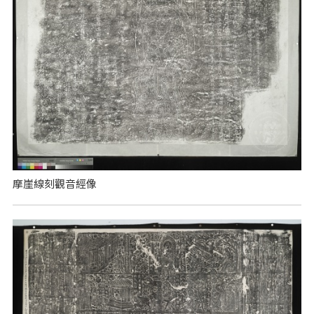
摩崖線刻觀音經像