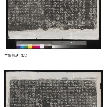
王媛墓誌（陽）