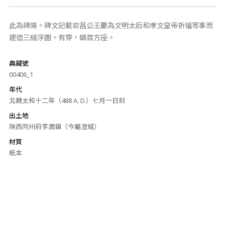
此為碑陽。碑文記載宕昌公王慶為文明太后和孝文皇帝祈福等事而
建造三級浮圖。有穿，螭首方座。
典藏號
00406_1
年代
北魏太和十二年（488 A. D.）七月一日刻
出土地
陝西同州府李潤鎮（今屬澄城）
材質
紙本