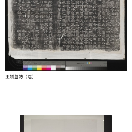
王媛墓誌（陰）