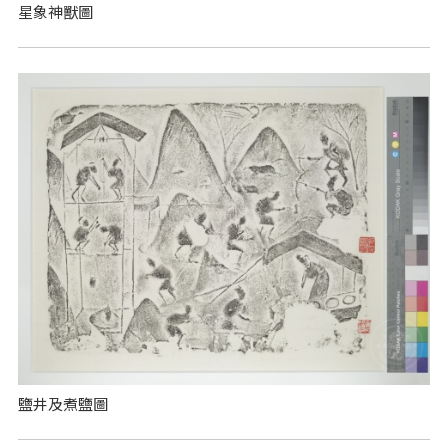
星象神獸圖
鹽井及煮鹽圖