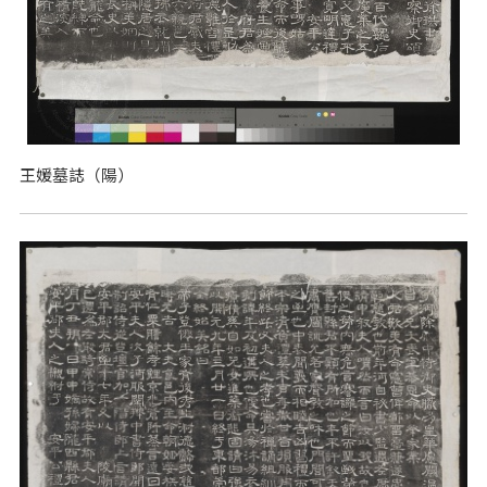
王媛墓誌（陽）