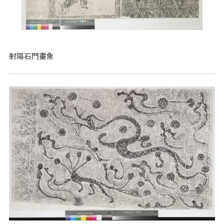
射陽石門畫象