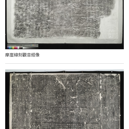
摩崖線刻觀音經像