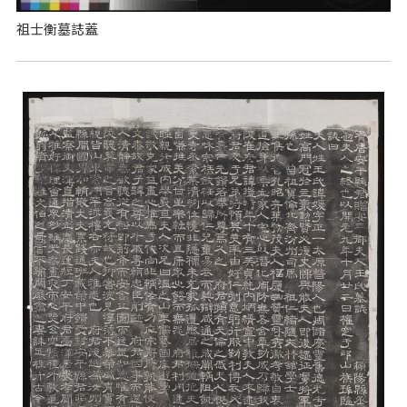
祖士衡墓誌蓋