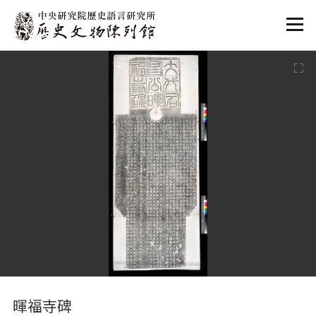
:::
:::
暉福寺碑