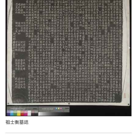
祖士衡墓誌