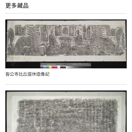
更多藏品
皆公寺比丘道休造像記