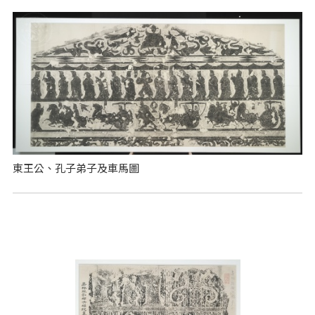
東王公、孔子弟子及車馬圖