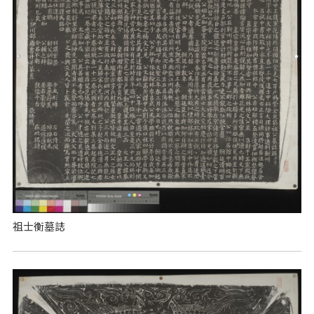
祖士衡墓誌