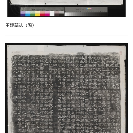
王媛墓誌（陽）