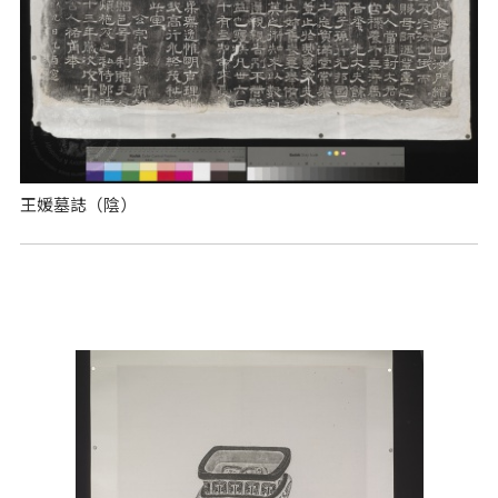
王媛墓誌（陰）