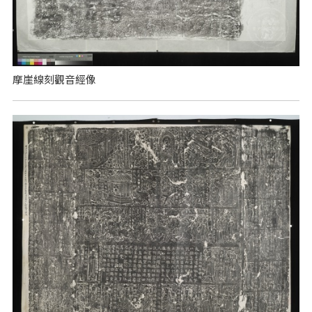
摩崖線刻觀音經像