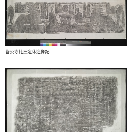
皆公寺比丘道休造像記