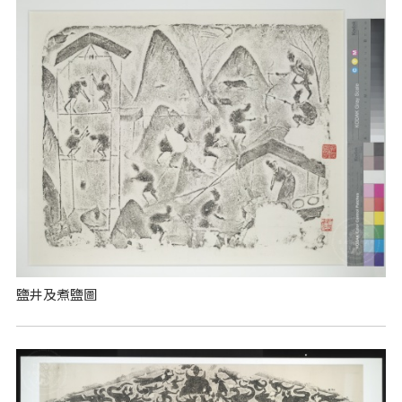
鹽井及煮鹽圖