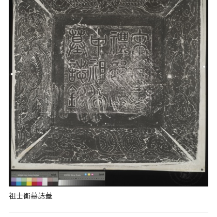
祖士衡墓誌蓋