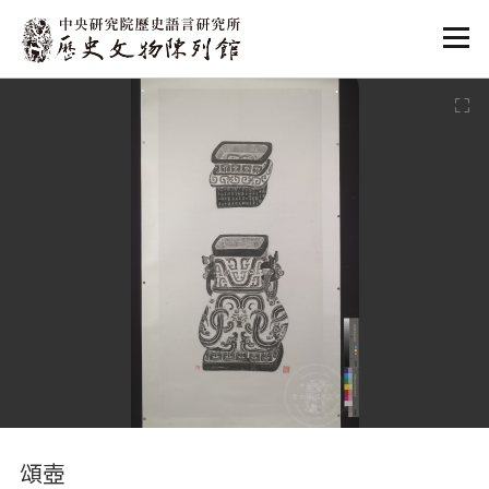
:::
:::
頌壺