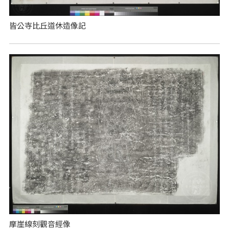
皆公寺比丘道休造像記
摩崖線刻觀音經像