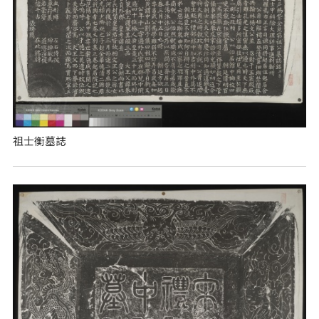
祖士衡墓誌