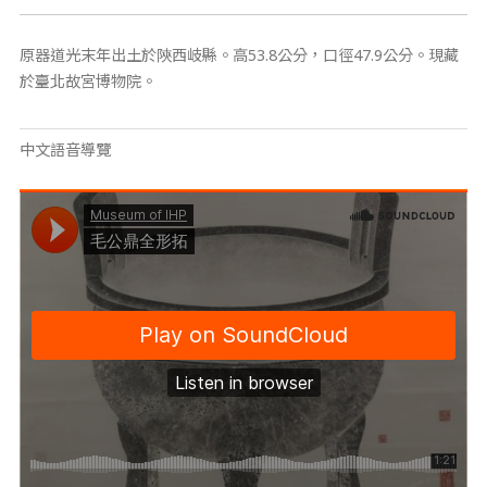
原器道光末年出土於陝西岐縣。高53.8公分，口徑47.9公分。現藏
於臺北故宮博物院。
中文語音導覽