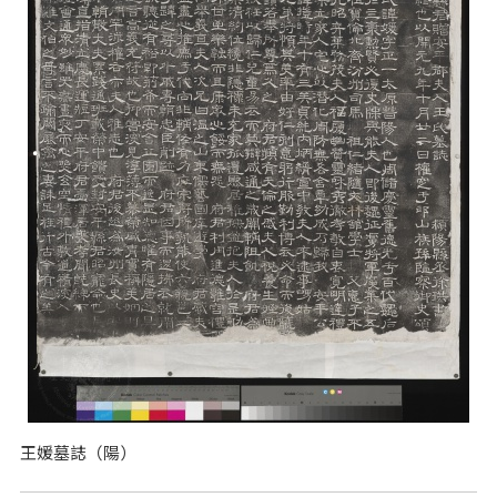
王媛墓誌（陽）