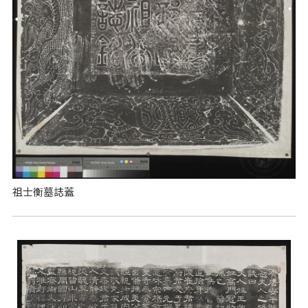
祖士衡墓誌蓋