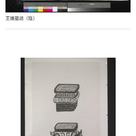
王媛墓誌（陰）