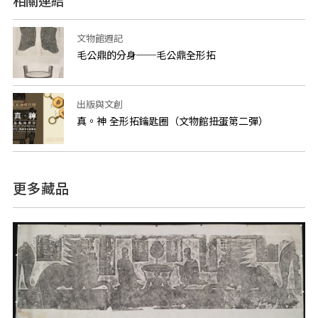
相關連結
文物館週記
毛公鼎的分身──毛公鼎全形拓
出版與文創
真。神 全形拓鑰匙圈（文物館扭蛋第二彈）
更多藏品