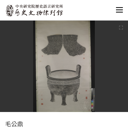
:::
:::
毛公鼎