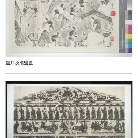
鹽井及煮鹽圖